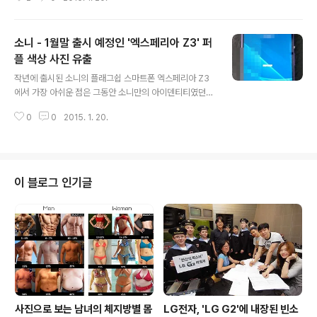
HTC One M9는 기존과 닮은 꼴의 디자인을 보여주고 있
으나 후면 카메라부분이 대폭 변경되었으며, 기존의 원형
에서 사각형으로 변경된 디자인외에도 2000만 화소 카메
소니 - 1월말 출시 예정인 '엑스페리아 Z3' 퍼
라로 성능을 향상시킨것이 특징입니다. 그외에도 M9는 M
8과 같은 색상 라인업을 가질 것이며, 퀄컴의 스냅드래곤
플 색상 사진 유출
글 내용
810 옥타코어 프로세서 및 돌비 5.1 오디오 기술과 Sens
작년에 출시된 소니의 플래그쉽 스마트폰 엑스페리아 Z3
e UI 7을 탑재할 것으로 알려졌습니다. * 최근 안투투에
에서 가장 아쉬운 점은 그동안 소니만의 아이덴티티였던
포착된 HTC6535LWV는 안드로이드 5.0.1 롤리팝 및 5
'퍼플'색상이 빠졌다는 것입니다. 소니는 엑스페리아 Z3에
인치 FullHD(1920 * 1080) 디스플레이, 스냅드래곤..
0
0
2015. 1. 20.
퍼플대신 그린, 코퍼등 새로운 색상을 추가했으나 '퍼플'의
인기는 식지 않았으며, 이에 소니도 Z3에서 사라진 퍼플
색상의 엑스페리아 Z3를 1월말 출시한다고 ePrice가 보
도하였습니다. ePrice는 엑스페리아 Z3 퍼플의 유출 사
진을 함께 소개하고 이미 발매할 상태이며, 중국과 대만에
이 블로그 인기글
서 발매될 것임을 전했습니다. 다만, 새로운 엑스페리아 Z
3 퍼플은 안드로이드 5.0 롤리팝으로 OS가 업그레이드
되었을뿐 기존과 동일한 스펙을 가지고 있으며, 중국과 대
만외에 타 지역에서 발매할지는 확인되지 않았습니다. 출
처 : ePrice
사진으로 보는 남녀의 체지방별 몸
LG전자, 'LG G2'에 내장된 빈소