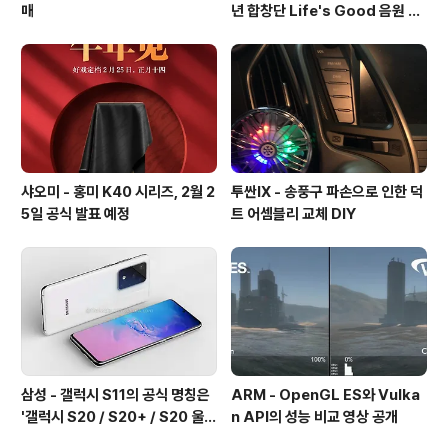
매
년 합창단 Life's Good 음원 공
개 [mp3 다운로드].
샤오미 - 홍미 K40 시리즈, 2월 2
투싼IX - 송풍구 파손으로 인한 덕
5일 공식 발표 예정
트 어셈블리 교체 DIY
삼성 - 갤럭시 S11의 공식 명칭은
ARM - OpenGL ES와 Vulka
'갤럭시 S20 / S20+ / S20 울트
n API의 성능 비교 영상 공개
라'가 될 예정