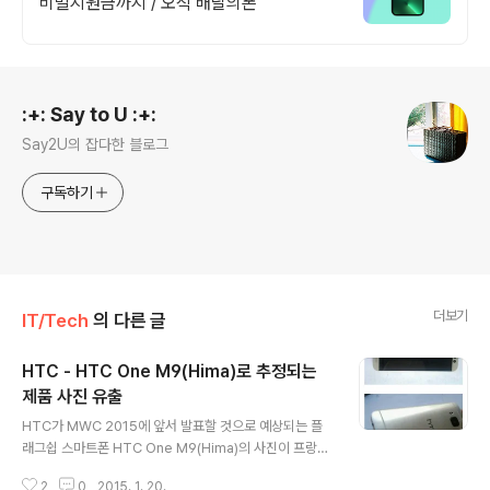
비밀지원금까지 / 오직 배달의폰
로그 정보
:+: Say to U :+:
Say2U의 잡다한 블로그
구독하기
더보기
IT/Tech
의 다른 글
HTC - HTC One M9(Hima)로 추정되는
제품 사진 유출
글 내용
HTC가 MWC 2015에 앞서 발표할 것으로 예상되는 플
래그쉽 스마트폰 HTC One M9(Hima)의 사진이 프랑스
의 IT사이트 Nowhereeres.fr를 통해 유출되었습니다.
2
0
2015. 1. 20.