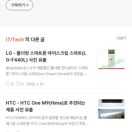
구독하기
더보기
IT/Tech
의 다른 글
LG - 폴더형 스마트폰 아이스크림 스마트(L
G-F440L) 사진 유출
글 내용
@upleaks는 LG가 개발중인 폴더형 안드로이드 스마트
폰 '아이스크림 스마트(Ice Cream Smart)의 사진을 유
출하였습니다. 아이스크림 스마트는 최근 출시된 와인 스
3
0
2015. 1. 21.
마트처럼 카카오톡 버튼이 내장된 폴더형 안드로이드 스마
트폰으로 지난달 국립전파연구원의 인증을 통과한 LG-F4
40L으로 추정됩니다. 또한 작년 11월 HTML5test에서
HTC - HTC One M9(Hima)로 추정되는
도 확인되었던 모델로 480 * 320 디스플레이를 탑재하
고, 안드로이드 4.4.2 킷캣 기반인 것이 확인되어 와인스
제품 사진 유출
글 내용
마트보다 스펙을 다운시킨 보급형 제품으로 예상되며, 빠
HTC가 MWC 2015에 앞서 발표할 것으로 예상되는 플
르면 이달말 ~ 다음달경 출시될 것으로 예상됩니다. 출처 :
래그쉽 스마트폰 HTC One M9(Hima)의 사진이 프랑스
@upleaks
의 IT사이트 Nowhereeres.fr를 통해 유출되었습니다.