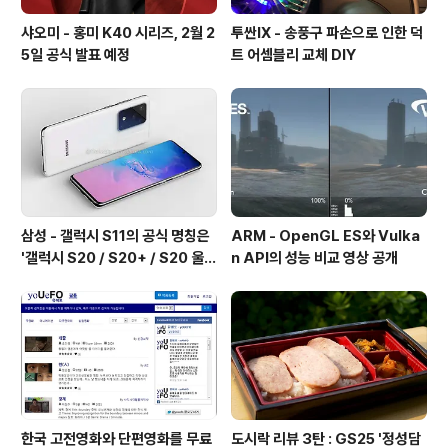
샤오미 - 홍미 K40 시리즈, 2월 2
투싼IX - 송풍구 파손으로 인한 덕
5일 공식 발표 예정
트 어셈블리 교체 DIY
삼성 - 갤럭시 S11의 공식 명칭은
ARM - OpenGL ES와 Vulka
'갤럭시 S20 / S20+ / S20 울트
n API의 성능 비교 영상 공개
라'가 될 예정
한국 고전영화와 단편영화를 무료
도시락 리뷰 3탄 : GS25 '정성담