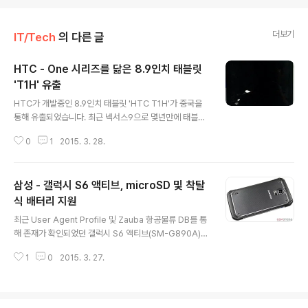
더보기
IT/Tech
의 다른 글
HTC - One 시리즈를 닮은 8.9인치 태블릿
'T1H' 유출
글 내용
HTC가 개발중인 8.9인치 태블릿 'HTC T1H'가 중국을
통해 유출되었습니다. 최근 넥서스9으로 몇년만에 태블릿
시장에 복귀한 HTC가 개발중인 T1H는 자사의 플래그쉽
0
1
2015. 3. 28.
스마트폰 'HTC One' 시리즈의 디자인을 계승한 것이 특
징이며, 다음달 베이징에서 열리는 프레스 이벤트를 통해
발표될 것으로 알려져습니다. T1H는 기존의 HTC 제품들
삼성 - 갤럭시 S6 액티브, microSD 및 착탈
이 퀄컴 및 미디어텍의 AP를 사용했던 것과 달리 Allwinn
er의 AP를 사용한 것이 특징으로, 주요 스펙은 다음과 같
식 배터리 지원
글 내용
습니다. HTC T1H 스펙 8.9인치 QXGA(2048 * 1530)
최근 User Agent Profile 및 Zauba 항공물류 DB를 통
디스플레이 2.2Ghz Allwinner H8 옥타코어 프로세서
해 존재가 확인되었던 갤럭시 S6 액티브(SM-G890A)의
(28nm 공정) PowerVR SGX544 GPU 2GB RAM 1
대해 추가 정보가 GSMArena를 통해 전해졌습니다. 방수
6/32GB ROM 전면 160만 / 후면..
1
0
2015. 3. 27.
·방진 기능을 포함한 갤럭시S6의 파생 모델인 '갤럭시S6
액티브'는 작년에 출시한 갤럭시 S5 액티브가 미국의 이동
통신사인 AT&T를 통해 출시된 것과 같이 이번 모델도 AT
&T를 통해 출시될 예정이며, 갤럭시 S6의 6.8mm보다 2