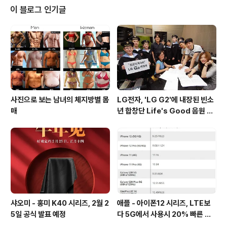
mm 두꺼워진 8.8mm의 두께를 가져 방진/방수와 충격완
이 블로그 인기글
화등이 적용된 것을 유추할 수 있습니다. 또한, AT&T의 요
청으로 갤럭시 S6에서는 빠진 마이크로SD 및 착탈식 배
터리가 탑재되며, 전작과 같은 물리 버튼이 탑재되나 갤럭
시 S6에 포함된 지문인식 기능 및 심박 측정 기능은 포..
사진으로 보는 남녀의 체지방별 몸
LG전자, 'LG G2'에 내장된 빈소
매
년 합창단 Life's Good 음원 공
개 [mp3 다운로드].
샤오미 - 홍미 K40 시리즈, 2월 2
애플 - 아이폰12 시리즈, LTE보
5일 공식 발표 예정
다 5G에서 사용시 20% 빠른 배
터리 소모량을 보여줘