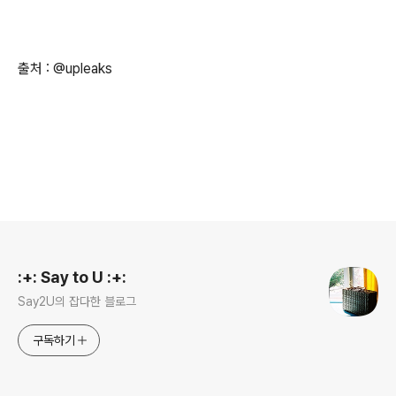
출처 : @upleaks
로그 정보
:+: Say to U :+:
Say2U의 잡다한 블로그
구독하기