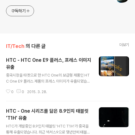
구독하기
더보기
IT/Tech
의 다른 글
HTC - HTC One E9 플러스, 프레스 이미지
유출
글 내용
중국시장을 타겟으로 한 HTC One의 보급형 제품인 HT
C One E9 플러스 제품의 프레스 이미지가 유출되었습니
다 HTC One E9는 FullHD(1920 * 1080)을 사용한 일
0
0
2015. 3. 28.
반모델과 QHD(2560 * 1440)을 사용한 플러스 모델로
나뉘며, 두 모델은 디스플레이를 제외하고 기본 스펙은 동
일한 것으로 알려진 상태입니다. 플라스틱 바디를 사용해
HTC - One 시리즈를 닮은 8.9인치 태블릿
원가를 절감한 E9 시리즈는 베이스가 된 HTC One M9
의 649달러(약 71.5만원)보다 저렴한 320달러(약 35.2
'T1H' 유출
글 내용
만원)선으로 판매될 것으로 추정되며, 건메탈 그레이, 골드,
HTC가 개발중인 8.9인치 태블릿 'HTC T1H'가 중국을
실버/골드 3가지 색상으로 출시될 예정입니다. HTC One
통해 유출되었습니다. 최근 넥서스9으로 몇년만에 태블릿