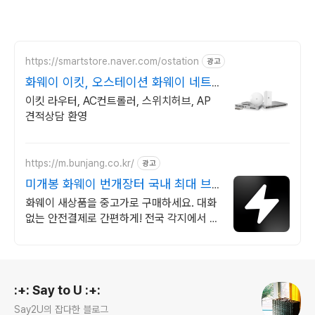
https://smartstore.naver.com/ostation
광고
화웨이 이킷, 오스테이션 화웨이 네트
워크부문 전문업체
이킷 라우터, AC컨트롤러, 스위치허브, AP
견적상담 환영
https://m.bunjang.co.kr/
광고
미개봉 화웨이 번개장터 국내 최대 브
랜드 중고거래
화웨이 새상품을 중고가로 구매하세요. 대화
없는 안전결제로 간편하게! 전국 각지에서 올
라오는 전국구 최다 상품 매일 10만 개 이상
의 신규 상품 업로드
로그 정보
:+: Say to U :+:
Say2U의 잡다한 블로그