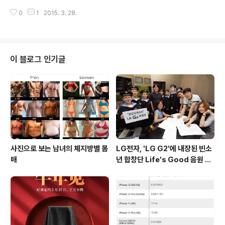
E9 플러스 스펙5.5인치 WQHD(2560 * 1440) 디스플
시장에 복귀한 HTC가 개발중인 T1H는 자사의 플래그쉽
레이2.0Ghz 미디어텍 MT6795 옥타코..
0
1
2015. 3. 28.
스마트폰 'HTC One' 시리즈의 디자인을 계승한 것이 특
징이며, 다음달 베이징에서 열리는 프레스 이벤트를 통해
발표될 것으로 알려져습니다. T1H는 기존의 HTC 제품들
이 퀄컴 및 미디어텍의 AP를 사용했던 것과 달리 Allwinn
er의 AP를 사용한 것이 특징으로, 주요 스펙은 다음과 같
이 블로그 인기글
습니다. HTC T1H 스펙 8.9인치 QXGA(2048 * 1530)
디스플레이 2.2Ghz Allwinner H8 옥타코어 프로세서
(28nm 공정) PowerVR SGX544 GPU 2GB RAM 1
6/32GB ROM 전면 160만 / 후면..
사진으로 보는 남녀의 체지방별 몸
LG전자, 'LG G2'에 내장된 빈소
매
년 합창단 Life's Good 음원 공
개 [mp3 다운로드].