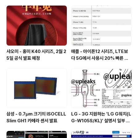
개 [mp3 다운로드].
샤오미 - 홍미 K40 시리즈, 2월 2
애플 - 아이폰12 시리즈, LTE보
5일 공식 발표 예정
다 5G에서 사용시 20% 빠른 배
터리 소모량을 보여줘
삼성 - 0.7㎛ 크기의 ISOCELL
LG - 3G 지원하는 'LG G워치(L
Slim GH1 카메라 센서 발표
G-W105S/KL)' 설명서 일부 유
출