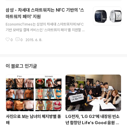
우 최대 6명까지 월 14.99달러에 이용 가능한 것이 특징입
삼성 - 차세대 스마트워치는 NFC 기반의 '스
니다. 애플뮤직은 최근 인수한 비츠뮤직을 기반으로 사용
자가 한 음원을 선택해서 들으면 사용자의 평소 패턴 등을
마트워치 페이' 지원
글 내용
고려한 알고리즘을 바탕으로 감성을 파악해 다른 음원을
EconomicTimes는 삼성의 차세대 스마트워치에 NFC
선곡해주는 '큐레이팅'서비스로 차별화 하여 비슷한 서비
기반 모바일 결제 서비스인 '스마트워치 페이'를 지원할 것
스를 제공하는 판도라, 스포티파이와 치열한 경쟁을 할 것
이라고 전했습니다. 스마트워치 페이가 적용될 제품으로는
으로 예상되고 있는 상황입니다. 또한, 기존의 스트리밍 서
0
0
2015. 6. 8.
올해 9월 IFA2015를 통해 공개될 기어A(코드네임 : 오르
비스와는 달리 DJ들이 진행..
비스)가 유력하며, 이를 위해 카드사 및 금융권과 연동 협의
를 시작한 상태로 이미 애플워치에서 애플페이를 통해 결
제 서비스를 제공하고 있는 애플과 경쟁할 것으로 예상됩
니다. [참고사진 : 기어S] 기어A는 NFC 기반의 결제 시스
이 블로그 인기글
템외에도 최근 삼성이 인수한 루프페이를 통해 결제 시스
템도 지원할 것으로 예상되며, 루프페이는 MST 기술을 통
해 마그네틱카드를 긁는 것과 동일한 효과를 내어 별도의
결제 단말기가 필요하지 않아 기존의 신용카드 가맹점에
설치된 POS기기에서도 사용..
사진으로 보는 남녀의 체지방별 몸
LG전자, 'LG G2'에 내장된 빈소
매
년 합창단 Life's Good 음원 공