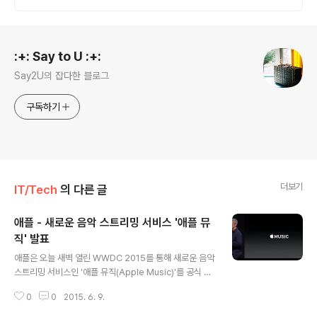
로그 정보
:+: Say to U :+:
Say2U의 잡다한 블로그
구독하기
더보기
IT/Tech
의 다른 글
애플 - 새로운 음악 스트리밍 서비스 '애플 뮤
직' 발표
글 내용
애플은 오늘 새벽 열린 WWDC 2015를 통해 새로운 음악
스트리밍 서비스인 '애플 뮤직(Apple Music)'를 공식 발
표하였습니다. 애플 뮤직은 월 9.99달러의 이용료를 지불
0
0
2015. 6. 9.
해야 하는 유료 스트리밍 서비스로 6월 30일부터 애플기
기에서 3개월 무료로 제공되며, 가족 회원으로 가입할 경