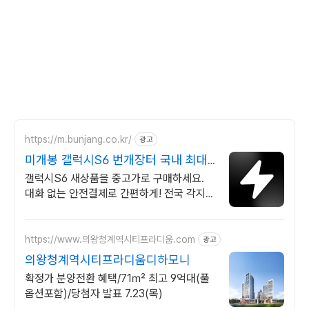
https://m.bunjang.co.kr/
광고
미개봉 갤럭시S6 번개장터 국내 최대
브랜드 중고거래
갤럭시S6 새상품을 중고가로 구매하세요.
대화 없는 안전결제로 간편하게! 전국 각지에
서 올라오는 전국구 최다 상품 매일 10만 개
이상의 신규 상품 업로드
https://www.의왕청계역시티프라디움.com
광고
의왕청계역시티프라디움디하모니
확정가 분양전환 혜택/71㎡ 최고 9억대(풀
옵션포함)/당첨자 발표 7.23(목)