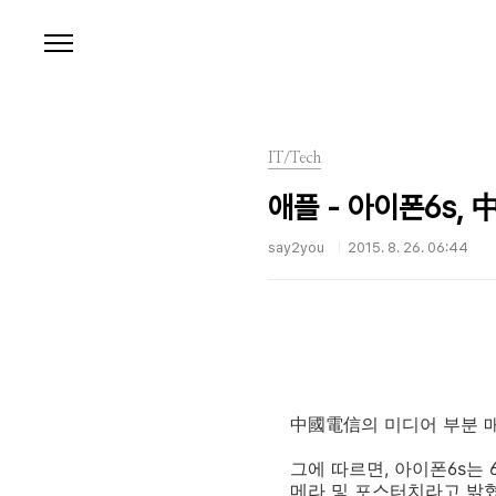
본문 바로가기
IT/Tech
애플 - 아이폰6s,
say2you
2015. 8. 26. 06:44
中國電信의 미디어 부분 
그에 따르면, 아이폰6s는 
메라 및 포스터치라고 밝