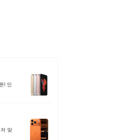
폰! 인
유저 맞