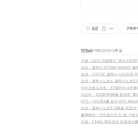
공감
구독하
'
IT/Tech
' 카테고리의 다른 글
구글 - LG가 개발중인 '넥서스5(20
삼성 - 갤럭시 O7(SM-G6000) 
삼성 - 기어 S2, 갤럭시 시리즈와 
삼성 - 갤럭시노트4, 갤럭시노트5
마이크로소프트 - 37달러(4.4만원)
샤오미 - 32GB ROM을 탑재한 '
HTC - 아이폰6를 닮은 HTC Aero
삼성 - 갤럭시노트5, S펜을 뒤집어
블랙베리 - 안드로이드 5.1로 구
구글 - 1.3ghz 옥타코어 프로세서를