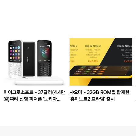
마이크로소프트 - 37달러(4.4만
샤오미 - 32GB ROM을 탑재한
원)짜리 신형 피쳐폰 '노키아
'홍미노트2 프라임' 출시
222' 발표