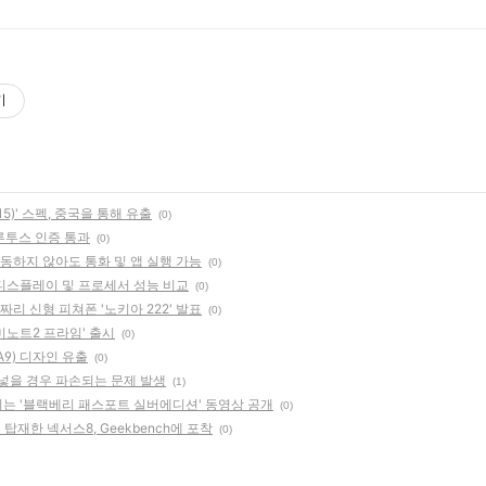
기
15)' 스펙, 중국을 통해 유출
(0)
블루투스 인증 통과
(0)
연동하지 않아도 통화 및 앱 실행 가능
(0)
 디스플레이 및 프로세서 성능 비교
(0)
짜리 신형 피쳐폰 '노키아 222' 발표
(0)
홍미노트2 프라임' 출시
(0)
(A9) 디자인 유출
(0)
 넣을 경우 파손되는 문제 발생
(1)
동되는 '블랙베리 패스포트 실버에디션' 동영상 공개
(0)
 탑재한 넥서스8, Geekbench에 포착
(0)