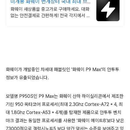
미개봉 화웨이 번개장터 국내 최대 브
랜드 중고거래
화웨이 새상품을 중고가로 구매하세요. 대화
없는 안전결제로 간편하게! 전국 각지에서 올
라오는 전국구 최다 상품 매일 10만 개 이상
의 신규 상품 업로드
화웨이가 개발중인 차세대 패블릿인 '화웨이 P9 Max'의 안투투
정보가 유출되었습니다.
모델명 P950S인 P9 Max는 화훼이 산하 하이실리콘에서 제조한
기린 950 옥타코어 프로세서(최대 2.3Ghz Cortex-A72 * 4, 최
대 1.8Ghz Cortex-A53 * 4개)를 탑재한 제품으로 안투투 벤치
마크 결과는 동일한 프로세서를 사용한 '화웨이 메이트8'보다 낮은
73000점으로 갤럭시노트5 보다 약간 앞서는 수준을 보여주고 있