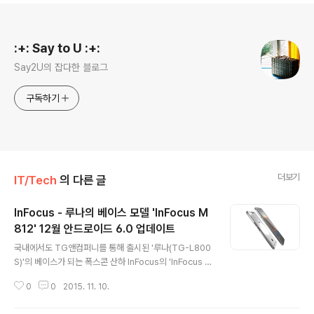
로그 정보
:+: Say to U :+:
Say2U의 잡다한 블로그
구독하기
더보기
IT/Tech
의 다른 글
InFocus - 루나의 베이스 모델 'InFocus M
812' 12월 안드로이드 6.0 업데이트
글 내용
국내에서도 TG앤컴퍼니를 통해 출시된 '루나(TG-L800
S)'의 베이스가 되는 폭스콘 산하 InFocus의 'InFocus M
812'가 12월중 안드로이드 6.0 마쉬멜로우 업데이트를
0
0
2015. 11. 10.
배포할 예정입니다. 'InFocus M812'는 인도 및 대만에서
판매중인 상태로 지역에 따라 순차적으로 업데이트를 배포