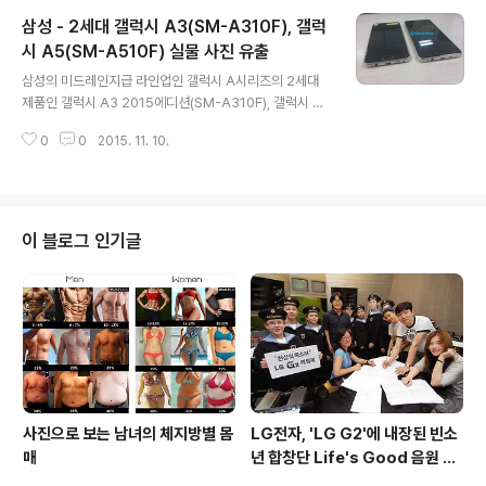
할 것으로 예상되며, 안드로이드 6.0의 주요 기능인 앱권
삼성 - 2세대 갤럭시 A3(SM-A310F), 갤럭
한과 도즈기능등이 포함된채 다음과 같은 내용이 추가될
예정입니다. 1. 앱 권한(특정 앱이 스마트폰 하드웨어에 접
시 A5(SM-A510F) 실물 사진 유출
글 내용
근할 수 있는 허락 범위)을 사용자가 직접 지정할 수 있는
삼성의 미드레인지급 라인업인 갤럭시 A시리즈의 2세대
것이 특징입니다. 이를 통해 특정 앱이 하드웨어의 특정 기
제품인 갤럭시 A3 2015에디션(SM-A310F), 갤럭시 A
능에 접근하는 것을 막을 수 있어 불필요한 권한 조정 및 보
5 2015에디션(SM-A510F)의 사진이 유출되었습니다.
안 강화에 도움이 줄 수 있습니다. 2. 크롬 웹 브라우저에 ..
0
0
2015. 11. 10.
유출된 사진을 통해 하단 스피커 그릴, 카메라 및 LED 위치
와 후면 재질외 기본 디자인은 1세대 제품과 동일하며, 홈
버튼의 홈을 통해 지문인식 기능이 추가된 것으로 보입니
다. 루머로는 갤럭시 A 시리즈가 스펙이 향상된 것 외에도
지문인식을 통한 삼성페이를 사용할 수 있을 것으로 알려
이 블로그 인기글
졌으며, 갤럭시 A8과 같이 마그네틱 보안 전송(MST) 시
스템이 지원되지 않는 반쪽자리 삼성페이가 아닌 NFC, M
ST 모두 지원할 것으로 추정되고 있습니다. 갤럭시 A3(S
M-A310) 스펙 4.7인치 HD(1280 * 720) 디스플레이
1.5G..
사진으로 보는 남녀의 체지방별 몸
LG전자, 'LG G2'에 내장된 빈소
매
년 합창단 Life's Good 음원 공
개 [mp3 다운로드].