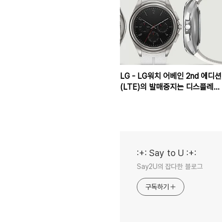
LG - LG워치 어베인 2nd 에디션
(LTE)의 발매중지는 디스플레이
결함으로 확인
:+: Say to U :+:
Say2U의 잡다한 블로그
구독하기