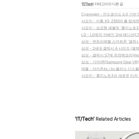
'
IT/Tech
' 카테고리의 다른 글
Cyanogen - 안드로이드 6.0 기반
샤오미 - 아톰 X5-Z8500 를 탑재
샤오미 - 보급형 패블릿 '홍미노트3
LG - LG워치 어베인 2nd 에디션
삼성 - 엔트리레벨 스마트폰 '갤럭시 J
삼성 - 2세대 갤럭시 A 시리즈 (갤럭시
삼성 - 갤럭시 S7에 외장메모리(mic
삼성 - 기어VR(Samsung Gear VR
애플 - 아이폰6s / 6s 플러스 디
샤오미 - 홍미노트3의 새로운 티저
'IT/Tech'
Related Articles