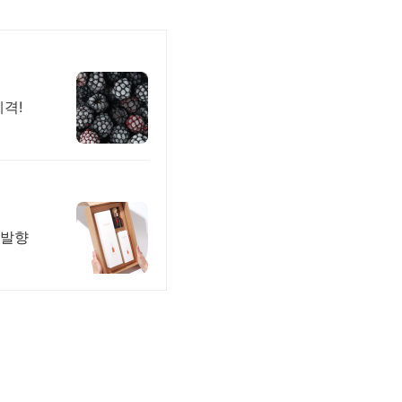
격!
 발향