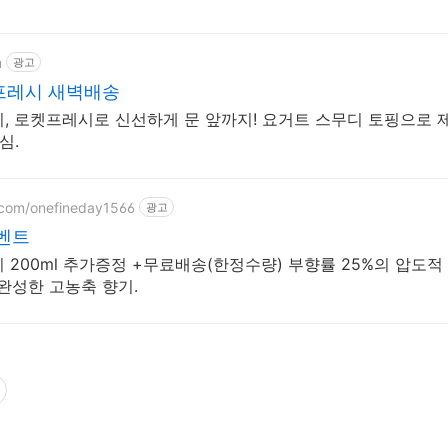
m
광고
프레시 새벽배송
, 로켓프레시로 신선하게 문 앞까지! 요거트 스무디 토핑으로 제
심.
r.com/onefineday1566
광고
벤트
200ml 추가증정 +무료배송(한정수량) 부향률 25%의 압도적
 완성한 고농축 향기.