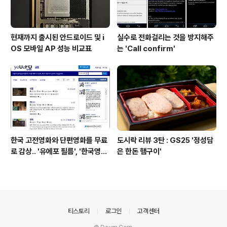
현재까지 출시된 안드로이드 및 i
실수로 전화걸리는 것을 방지해주
OS 모바일 AP 성능 비교표
는 'Call confirm'
한국 고전영화와 단편영화를 무료
도시락 리뷰 3탄 : GS25 '정성담
로 감상.. '유에포 필름', '한국영상
은 한돈 햄구이'
자료원'
의안내
티스토리
로그인
고객센터