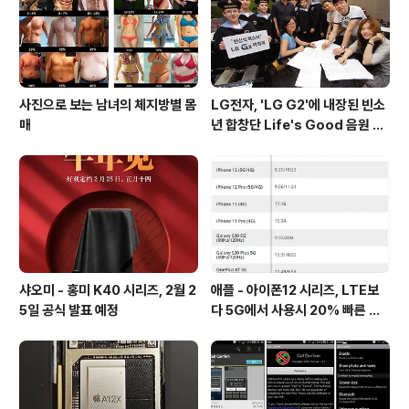
지하며, 다시 프로세서의 온도..
사진으로 보는 남녀의 체지방별 몸
LG전자, 'LG G2'에 내장된 빈소
매
년 합창단 Life's Good 음원 공
개 [mp3 다운로드].
샤오미 - 홍미 K40 시리즈, 2월 2
애플 - 아이폰12 시리즈, LTE보
5일 공식 발표 예정
다 5G에서 사용시 20% 빠른 배
터리 소모량을 보여줘