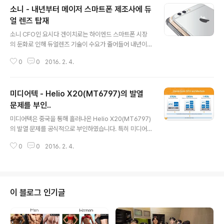
소니 - 내년부터 메이저 스마트폰 제조사에 듀
얼 렌즈 탑재
글 내용
소니 CFO인 요시다 겐이치로는 하이엔드 스마트폰 시장
의 둔화로 인해 듀얼렌즈 기술이 수요가 줄어들어 내년이
되서야 주요 메이저 스마트폰 제조사에 듀얼 렌즈를 탑재
0
0
2016. 2. 4.
한 스마트폰들이 출시될 것이라고 밝혔습니다. 이를 통해 i
Shght 카메라에 소니 센서를 사용하고 있는 애플도 아이
폰7에 듀얼렌즈를 탑재한다라는 루머와 달리 그 이후기종
미디어텍 - Helio X20(MT6797)의 발열
에 탑재할 가능성이 높아졌습니다. 참고로, KGI증권의 애
널리스트 밍치궈는 애플이 올해 선보일 아이폰7에는 듀얼
문제를 부인..
글 내용
렌즈 카메라가 탭재될 것이며, 렌즈 수율 문제로 아이폰7
미디어텍은 중국을 통해 흘러나온 Helio X20(MT6797)
전체에 탑재되는 것이 아닌 아이폰7 플러스중 25 ~ 35%
의 발열 문제를 공식적으로 부인하였습니다. 특히 미디어
만 적용되어 이러한 듀얼렌즈를 탑재한 기기는 아이폰7 플
텍은 자사의 차세대 모바일 프로세서인 Heilo X20의 경
러스의 상위모델로 분류될 것이라고 밝히기도 했습니다.
0
0
2016. 2. 4.
우 2.5Ghz Cortex-A72 × 2 + 2Ghz Cortex-A53
하지만, 소니가 밝힌 대로라면 듀얼렌즈 탑재에..
× 4 + 1.4Ghz Cortex-A53 × 4로 구성된 트라이 클러
스터(big.Middle.LITTLE) 구조로 동작하므로, 발열이
심해질 경우 Cortex-A72 코어를 중지하고, Cortex-A
53으로 구동되는 옥타코어 프로세서로 전환된다고 밝혔습
이 블로그 인기글
니다. 이를 통해 Helio X20은 발열이 심할 경우 리미트 기
능을 통해 스로틀링이 걸리며, 가장 전력소모량 및 발열이
높을 수 있는 코어를 중지시켜 과도한 열로 인한 문제를 방