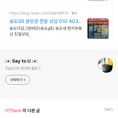
https://blog.naver.com/rlaehddlf76
광고
송도G5 분양권 전문 상담 01O 4O31
9354
송도더샵그란테르(송도g5) 송도내 현지부동
산 친절상담,
로그 정보
:+: Say to U :+:
Say2U의 잡다한 블로그
구독하기
더보기
IT/Tech
의 다른 글