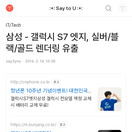
검색하기
:+: Say to U :+:
티스토리
IT/Tech
삼성 - 갤럭시 S7 엣지, 실버/블
랙/골드 렌더링 유출
say2you
2016. 2. 14. 10:38
http://cnphone.co.kr
광고
청년폰 10주년 기념이벤트! 대한민국
대표 휴대폰수리매입
갤럭시S7엣지삼성 갤럭시 전모델 액정 교체
시 배터리 교체 무료!
https://m.bunjang.co.kr/
광고