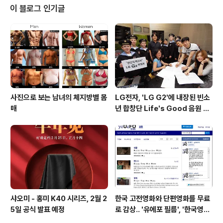
치스크린 센서를 통합한 형태의 인셀 디스플레이이며, JDI
이 블로그 인기글
자체 설계 기술로 작은 화면에서도 4K급의 해상도를 구현
할 수 있는 것이 장점입니다. 이러한 기능으로 MacRumo
s를 비롯한 해외 IT매체는 아이폰7이 방수 및 감압터치가
가능한 디스플레이를 탑재해 방진/방수를 지원할 것이라
추정하고 있..
사진으로 보는 남녀의 체지방별 몸
LG전자, 'LG G2'에 내장된 빈소
매
년 합창단 Life's Good 음원 공
개 [mp3 다운로드].
샤오미 - 홍미 K40 시리즈, 2월 2
한국 고전영화와 단편영화를 무료
5일 공식 발표 예정
로 감상.. '유에포 필름', '한국영상
자료원'