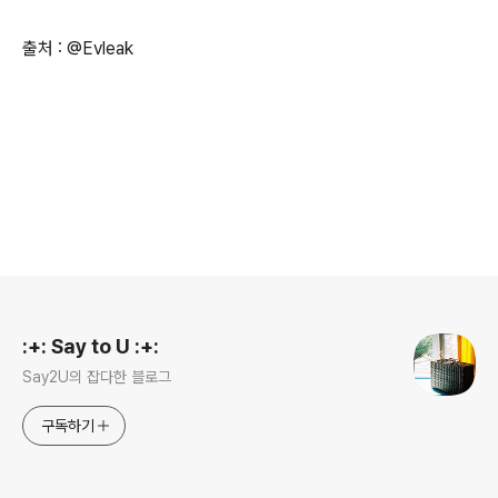
출처 : @Evleak
로그 정보
:+: Say to U :+:
Say2U의 잡다한 블로그
구독하기