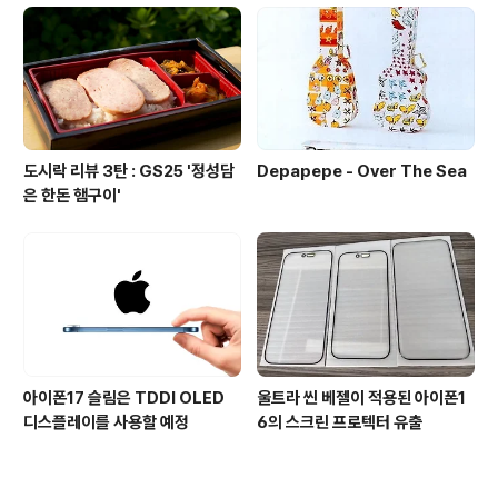
도시락 리뷰 3탄 : GS25 '정성담
Depapepe - Over The Sea
은 한돈 햄구이'
아이폰17 슬림은 TDDI OLED
울트라 씬 베젤이 적용된 아이폰1
디스플레이를 사용할 예정
6의 스크린 프로텍터 유출