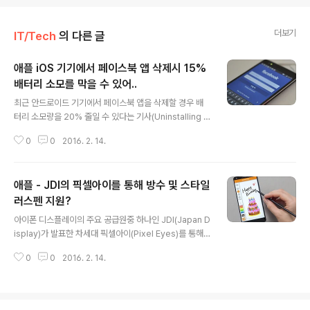
더보기
IT/Tech
의 다른 글
애플 iOS 기기에서 페이스북 앱 삭제시 15%
배터리 소모를 막을 수 있어..
글 내용
최근 안드로이드 기기에서 페이스북 앱을 삭제할 경우 배
터리 소모량을 20% 줄일 수 있다는 기사(Uninstalling F
acebook app saves up to 20% of Android batte
0
0
2016. 2. 14.
ry life)를 냈던 The Guardian이 애플의 iOS 기기에서
도 페이스북 앱을 삭제시 안드로이드와 마찬가지로 배터리
소모를 막을 수 있다고 전했습니다. The Guardian이 테
애플 - JDI의 픽셀아이를 통해 방수 및 스타일
스트한 결과에 따르면, 아이폰6s 플러스에서 페이스북을
설치 및 삭제했을 경우를 비교한 결과 페이스북을 삭제했
러스펜 지원?
글 내용
을때 15% 정도의 배터리 효율이 증가하였으며, 페이스북
아이폰 디스플레이의 주요 공급원중 하나인 JDI(Japan D
이 사용하던 500MB의 캐시용량도 확보할 수 있었다고 전
isplay)가 발표한 차세대 픽셀아이(Pixel Eyes)를 통해
했습니다. 이는 페이스북에서 배터리 관련 업데이트를 한
아이폰7이 방진/방수를 지원할 것으로 보입니다. JDI가 발
이후에 측정된 것으로, 업데이트이후에도 여전히 ..
0
0
2016. 2. 14.
표한 픽셀아이는 이를 뒷받침하듯 방수 및 디스플레이에
물기가 있는 상태에서도 터치를 인식하고, 스타일러스펜을
사용할 수 있는 디스플레이로 .8mm의 베젤에서 .5mm의
베젤폭이 줄어 더욱 슬림한 외형이 특징이며, LCD 안에 터