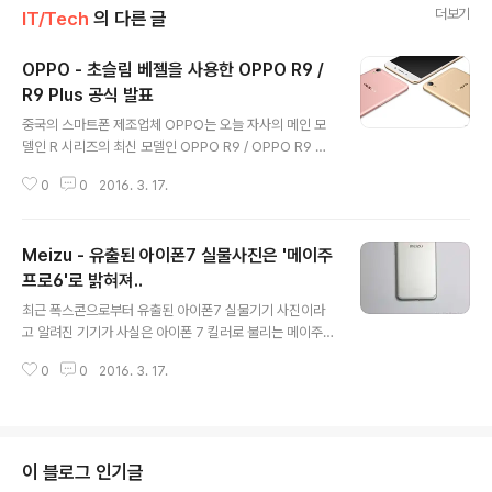
더보기
IT/Tech
의 다른 글
OPPO - 초슬림 베젤을 사용한 OPPO R9 /
R9 Plus 공식 발표
글 내용
중국의 스마트폰 제조업체 OPPO는 오늘 자사의 메인 모
델인 R 시리즈의 최신 모델인 OPPO R9 / OPPO R9 Pl
us를 공식 발표하였습니다. 두 기종모두 메탈바디와 초슬
0
0
2016. 3. 17.
림 베젤을 사용한 것이 특징이며, 타사보다 빠른 0.2초만
에 잠금 해제가 가능한 지문인식 스캐너, 소니 IMX298 센
서를 사용한 1600만 화소 전면카메라, 고속충전인 VOO
Meizu - 유출된 아이폰7 실물사진은 '메이주
C를 지원하는 주력 모델입니다. OPPO R9 스펙5.5인치
FullHD(1920 * 1080) AMOLED 디스플레이미디어텍
프로6'로 밝혀져..
글 내용
Helio P10 옥타코어 프로세서4GB RAM64GB ROM
최근 폭스콘으로부터 유출된 아이폰7 실물기기 사진이라
(microSD 지원)전면 1600만 화소 카메라(F2.0, 화각 7
고 알려진 기기가 사실은 아이폰 7 킬러로 불리는 메이주
8.1도)후면 1300만 화소 카메라(5 엘리먼트 렌즈, F2.2,
의 메이주의 Meizu Pro 6인 것으로 밝혀졌습니다. 이 내
화각 80.6도)지문인식 스캐너, V..
0
0
2016. 3. 17.
용은 메이주의 과학기술부총재의 웨이보 계정을 통해 확인
된 것으로 메이주 프로 6는 5.7인치 QHD(2560 * 144
0) Super AMOLED 엣지 디스플레이, 3D 터치, 미디어
텍 Helio X25 데카코어 프로세서, 6GB RAM, 안드로이
드 6.0 기반 Flyme OS를 탑재한 것으로 알려졌습니다. *
이 블로그 인기글
4GB RAM / 64GB ROM 모델 및 6GB RAM / 128GB