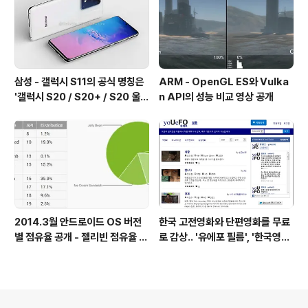
삼성 - 갤럭시 S11의 공식 명칭은
ARM - OpenGL ES와 Vulka
'갤럭시 S20 / S20+ / S20 울트
n API의 성능 비교 영상 공개
라'가 될 예정
2014.3월 안드로이드 OS 버전
한국 고전영화와 단편영화를 무료
별 점유율 공개 - 젤리빈 점유율 6
로 감상.. '유에포 필름', '한국영상
2%
자료원'