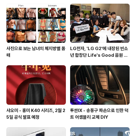
ROM 모델로 분류 또한, 메이주 프로 6는 갤럭시 S7 엣지
와 같은 양측 커브드 디스플레이와 애플의 3D 터치와 유사
한 기능 및 하이파이 3.0, USB T..
사진으로 보는 남녀의 체지방별 몸
LG전자, 'LG G2'에 내장된 빈소
매
년 합창단 Life's Good 음원 공
개 [mp3 다운로드].
샤오미 - 홍미 K40 시리즈, 2월 2
투싼IX - 송풍구 파손으로 인한 덕
5일 공식 발표 예정
트 어셈블리 교체 DIY