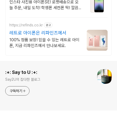
인스타 사진용 아이폰SE! 로켓배송으로 오
늘 주문, 내일 도착! 학생폰 세컨폰 딱! 깔끔
한 상태, 빵빵한 배터리
https://refinds.co.kr
광고
레트로 아이폰은 리파인즈에서
100% 정품 보장! 믿을 수 있는 레트로 아이
폰, 지금 리파인즈에서 만나보세요.
로그 정보
:+: Say to U :+:
Say2U의 잡다한 블로그
구독하기