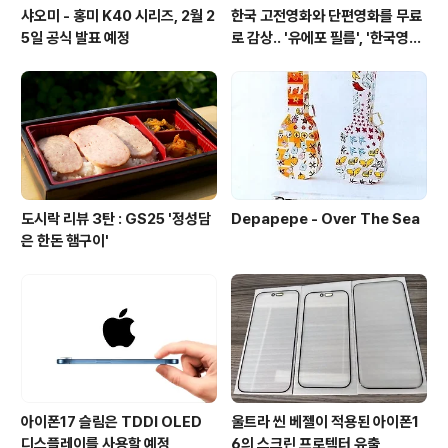
샤오미 - 홍미 K40 시리즈, 2월 2
한국 고전영화와 단편영화를 무료
5일 공식 발표 예정
로 감상.. '유에포 필름', '한국영상
자료원'
도시락 리뷰 3탄 : GS25 '정성담
Depapepe - Over The Sea
은 한돈 햄구이'
아이폰17 슬림은 TDDI OLED
울트라 씬 베젤이 적용된 아이폰1
디스플레이를 사용할 예정
6의 스크린 프로텍터 유출