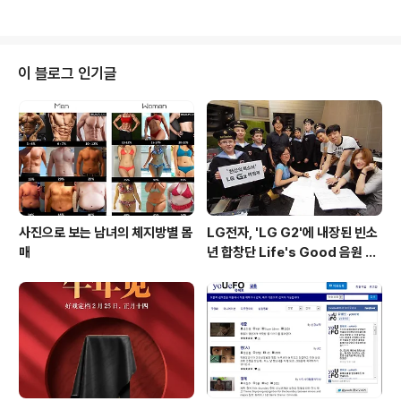
LG의..
트위터의 정체성과 연관이 된 만큼 제한이 풀릴 예정은 없
다고 밝혔습니다. 휴대폰 SMS의 최대 글자수에 맞춰 140
자로 설계되었던 트위터는 페이스북등 여러 SNS와의 경
쟁에서 밀려 마이크로 블로깅(micro-blogging)의 선두
이 블로그 인기글
주자 자리를 내준 상태로 이미 DM(Direct Message)는
1만자로 글자수 제한을 완화한 상태입니다. 하지만, 이번
인터뷰를 통해 트윗의 제한은 해제되지 않을 예정임을 알
수 있는 상태이며, 여러 IT매체는 트위터가 타임라인에서 ..
사진으로 보는 남녀의 체지방별 몸
LG전자, 'LG G2'에 내장된 빈소
매
년 합창단 Life's Good 음원 공
개 [mp3 다운로드].