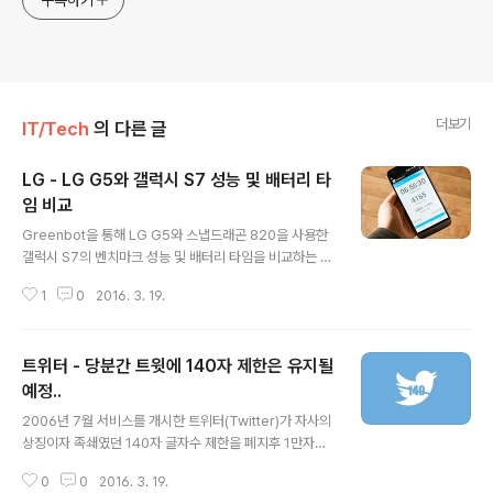
구독하기
더보기
IT/Tech
의 다른 글
LG - LG G5와 갤럭시 S7 성능 및 배터리 타
임 비교
글 내용
Greenbot을 통해 LG G5와 스냅드래곤 820을 사용한
갤럭시 S7의 벤치마크 성능 및 배터리 타임을 비교하는 기
사가 공개되었습니다. 리뷰어들에게 제공된 LG 프리뷰모
1
0
2016. 3. 19.
델을 바탕으로 비교한 결과에 따르면, 동일한 프로세서를
사용한만큼 LG G5는 갤럭시 S7과 엇비슷한 성능을 보여
주고 있으며, 3D Mark, GeekBench의 경우 오차범위내
트위터 - 당분간 트윗에 140자 제한은 유지될
에서 차이가 있음을 대동소이한 모습을 보여주고 있습니
다. 다만, 안투투 벤치마크의 경우 LG G5가 138907점으
예정..
글 내용
로 전작인 LG G4의 46449 및 갤럭시 S7의 103112보
2006년 7월 서비스를 개시한 트위터(Twitter)가 자사의
다 월등히 높게 측정된 것으로 Greenbot측은 갤럭시 S7
상징이자 족쇄였던 140자 글자수 제한을 폐지후 1만자로
의 벤치마크는 추후 다시 테스트해볼 것임을 알렸습니다.*
확대할 것이라는 소식이 있었지만, 트위터 CEO Jack Do
실제 두 기기간의 성능차이는 없다고 보셔도 됩니다. 또한,
0
0
2016. 3. 19.
rsey는 ABC 방송과의 인터뷰를 통해 140자 제한 해제가