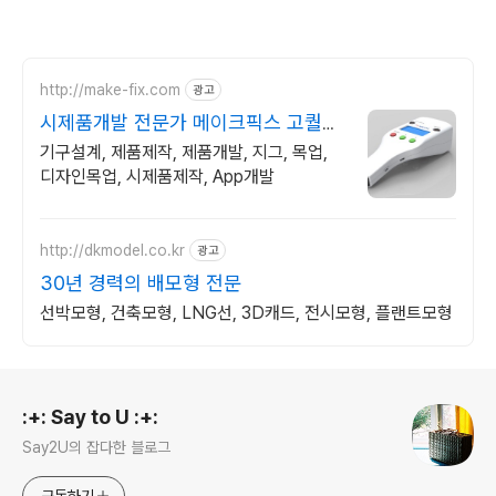
http://make-fix.com
광고
시제품개발 전문가 메이크픽스 고퀄리
티 시제품개발
기구설계, 제품제작, 제품개발, 지그, 목업,
디자인목업, 시제품제작, App개발
http://dkmodel.co.kr
광고
30년 경력의 배모형 전문
선박모형, 건축모형, LNG선, 3D캐드, 전시모형, 플랜트모형
로그 정보
:+: Say to U :+:
Say2U의 잡다한 블로그