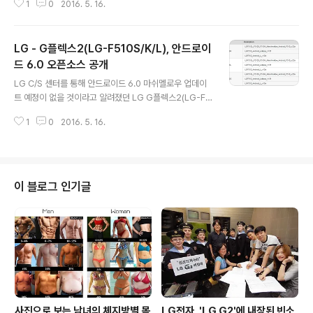
1
0
2016. 5. 16.
o X20(MT6795M)를 탑재하여 현재 Helio X10(MT6
795)를 사용한 홍미노트3보다 스펙이 대폭 향상될 것이
며, 디스플레이 사이즈는 동일한 5.5인치 FullHD(1920 *
LG - G플렉스2(LG-F510S/K/L), 안드로이
1080)일 것으로 예상하고 있습니다. 또한, 싱글카메라 모
델이 기본이지만 고급형의 경우 화웨이 P9와 마찬가지로
드 6.0 오픈소스 공개
글 내용
1300만 화소 듀얼 카메라가 탑재될 것으로 알려졌습니다.
LG C/S 센터를 통해 안드로이드 6.0 마쉬멜로우 업데이
* 미디어텍 Helio X20과 화웨이 P9의 기린 955가 엇비
트 예정이 없을 것이라고 알려졌던 LG G플렉스2(LG-F5
슷한 성능이므로, 만약 위 스펙과 홍미시리즈답게 저렴한
10S, LG-F510K, LG-F510L)의 안드로이드 6.0 마쉬멜
가격으로 홍미노트4가 출시된다면.... 화웨이 P9는 애매한
1
0
2016. 5. 16.
로우 오픈 소스가 공개되었습니다. 이를 통해 스냅드래곤
..
810을 탑재한 G플렉스2는 지난해 실시되었던 안드로이
드 5.1.1 업데이트이후 두번째 메이저 업데이트를 받을 수
있게 된 것으로 이미 실시된 LG G3 및 LG G4와 같은 빋
르넘버 v20a가 적용될 예정입니다. 또한, G플렉스2의 안
이 블로그 인기글
드로이드 6.0 업데이트에도 G3 / G4와 마찬가지로 마쉬
멜로우만의 고유 기능인 앱권한 강화와 향상된 배터리 관
리 기능인 Doze, 최적화된 노크 코드 및 강화된 보안등이
포함될 예정이며, 최근 G5를 통해 선보인 LG UX 5.0..
사진으로 보는 남녀의 체지방별 몸
LG전자, 'LG G2'에 내장된 빈소