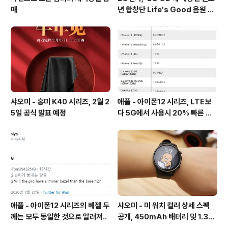
매
년 합창단 Life's Good 음원 공
개 [mp3 다운로드].
샤오미 - 홍미 K40 시리즈, 2월 2
애플 - 아이폰12 시리즈, LTE보
5일 공식 발표 예정
다 5G에서 사용시 20% 빠른 배
터리 소모량을 보여줘
애플 - 아이폰12 시리즈의 베젤 두
샤오미 - 미 워치 컬러 상세 스펙
께는 모두 동일한 것으로 알려져..
공개, 450mAh 배터리 및 1.39
인치 AMOLED 탑재