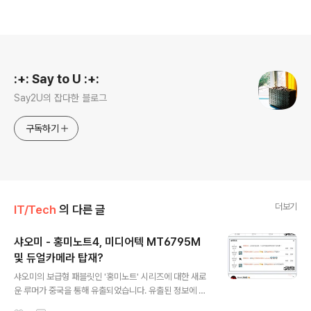
로그 정보
:+: Say to U :+:
Say2U의 잡다한 블로그
구독하기
더보기
IT/Tech
의 다른 글
샤오미 - 홍미노트4, 미디어텍 MT6795M
및 듀얼카메라 탑재?
글 내용
샤오미의 보급형 패블릿인 '홍미노트' 시리즈에 대한 새로
운 루머가 중국을 통해 유출되었습니다. 유출된 정보에 따
르면, 홍미노트4는 미디어텍의 데카코어 프로세서인 Heli