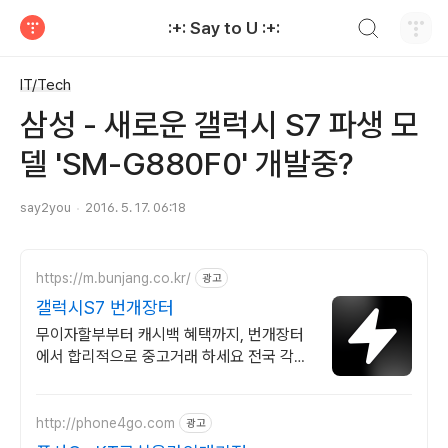
검색하기
:+: Say to U :+:
티스토리
IT/Tech
삼성 - 새로운 갤럭시 S7 파생 모
델 'SM-G880F0' 개발중?
say2you
2016. 5. 17. 06:18
https://m.bunjang.co.kr/
광고
갤럭시S7 번개장터
무이자할부부터 캐시백 혜택까지, 번개장터
에서 합리적으로 중고거래 하세요 전국 각지
에서 올라오는 전국구 최다 상품 매일 10만
개 이상의 신규 상품 업로드
http://phone4go.com
광고