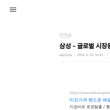
본문 바로가기
IT/Tech
삼성 - 글로벌 시장용
say2you
2016. 5. 23. 16:33
https://www.deliverypho
미친가격 핸드폰 배달의
지금바로 호갱탈출 / 