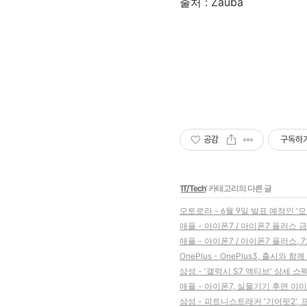
출처 : Zauba
공감
구독하
'
IT/Tech
' 카테고리의 다른 글
모토로라 - 6월 9일 발표 예정인 '모토
애플 - 아이폰7 / 아이폰7 플러스 
애플 - 아이폰7 / 아이폰7 플러스, 
OnePlus - OnePlus3, 출시와 
삼성 - '갤럭시 S7 액티브' 상세 스
애플 - 아이폰7, 실물기기 후면 이
삼성 - 피트니스트래커 '기어핏2',