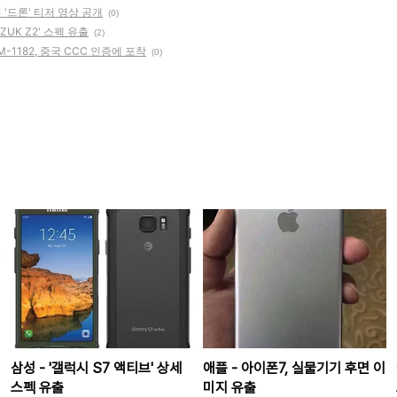
 '드론' 티저 영상 공개
(0)
ZUK Z2' 스펙 유출
(2)
1182, 중국 CCC 인증에 포착
(0)
삼성 - '갤럭시 S7 액티브' 상세
애플 - 아이폰7, 실물기기 후면 이
스펙 유출
미지 유출