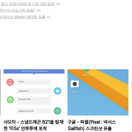
0만 화소 듀얼카메라 및 기린 960 탑재
(0)
기전까지 과도기적 제품?
(0)
(넥서스 Marlin) 렌더링 유출
(0)
샤오미 - 스냅드래곤 821을 탑재
구글 - 픽셀(Pixel : 넥서스
한 '미5s' 안투투에 포착
Sailfish) 스크린샷 유출