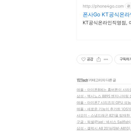
http://phone4go.com
광
폰사Go KT공식온
KT공식온라인직영점, 
공감
구독하
'
IT/Tech
' 카테고리의 다른 글
애플 - 아이폰8에는 홈버튼이 사라
삼성 - 엑시노스 8895 엔지니어링
애플 - 아이폰7 시리즈의 GPU 성
애플 - 새로운 기능이 추가된 'iOS
샤오미 - 스냅드래곤 821을 탑재한 
구글 - 픽셀(Pixel : 넥서스 Sailfi
삼성 - 갤럭시 A8 2016(SM-A81