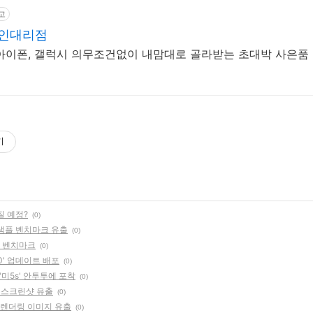
고
라인대리점
아이폰, 갤럭시 의무조건없이 내맘대로 골라받는 초대박 사은품
기
질 예정?
(0)
 샘플 벤치마크 유출
(0)
능 벤치마크
(0)
10' 업데이트 배포
(0)
'미5s' 안투투에 포착
(0)
sh) 스크린샷 유출
(0)
0) 렌더링 이미지 유출
(0)