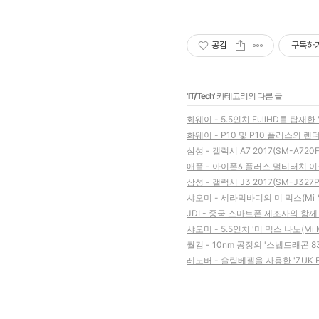
공감
구독하
'
IT/Tech
' 카테고리의 다른 글
화웨이 - 5.5인치 FullHD를 탑재
화웨이 - P10 및 P10 플러스의 
삼성 - 갤럭시 A7 2017(SM-A72
애플 - 아이폰6 플러스 멀티터치 
삼성 - 갤럭시 J3 2017(SM-J32
샤오미 - 세라믹바디의 미 믹스(Mi M
JDI - 중국 스마트폰 제조사와 
샤오미 - 5.5인치 '미 믹스 나노(Mi 
퀄컴 - 10nm 공정의 '스냅드래곤 83
레노버 - 슬림베젤을 사용한 'ZUK 