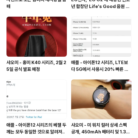
매
년 합창단 Life's Good 음원 공
개 [mp3 다운로드].
샤오미 - 홍미 K40 시리즈, 2월 2
애플 - 아이폰12 시리즈, LTE보
5일 공식 발표 예정
다 5G에서 사용시 20% 빠른 배
터리 소모량을 보여줘
애플 - 아이폰12 시리즈의 베젤 두
샤오미 - 미 워치 컬러 상세 스펙
께는 모두 동일한 것으로 알려져..
공개, 450mAh 배터리 및 1.39