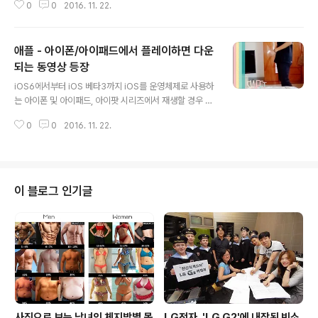
0
0
2016. 11. 22.
펙시트를 통해 플래그쉽 프로세서 스냅드래곤 835는 스냅
드래곤 820/821에 사용된 Kyro 코어를 개선한 10nm Fi
nFET 공정의 Kyro 200을 사용한 옥타코어 프로세서(bi
애플 - 아이폰/아이패드에서 플레이하면 다운
g.LITTLE 듀얼 클러스터 구조)이며, 아드레노 540 GPU
및 최대 1866Mhz 4x LPDDR4X, UFS 2.1, LTE Adva
되는 동영상 등장
글 내용
nced Pro라 불리는 LTE Cat.16의 X16 LTE 모뎀을 탑
iOS6에서부터 iOS 베타3까지 iOS를 운영체제로 사용하
재한 것이 확인되었습니다. * 갤럭시 S8에 최초로 사용될
는 아이폰 및 아이패드, 아이팟 시리즈에서 재생할 경우 시
스냅드래곤 835 옥타코어 프로세서는 3Ghz에 근접하는
스템이 다운되는 동영상이 등장하였습니다. 해당 동영상은
클럭이며, 14nm 공정..
0
0
2016. 11. 22.
PC나 안드로이드 기기에서 재생시에는 특별할 것이 없으
나 iOS 기기에서 재생시 기기가 다운되고 온도가 급격하게
오르는 현상이 발생되고 있으며, 기기를 강제로 리셋하지
않으면 심각한 손상을 입을 수도 있습니다. * 스테그노그래
피 공격 또는 동영상 파일에 이상이 있을 경우 플레이가 중
이 블로그 인기글
지되어야하나 오류코드로 인해 계속 디코딩을 하여 무한
루프레 빠지는 것으로 추정되며, 전원버튼 + 홈버튼 (아이
폰7은 전원버튼 + 음량감소버튼)을 통해 리셋하기전까지
프로세싱을 계속해 기기에 이상을 발생시킬수도 있습니다.
이 영상은 하단 링크를 통한 플레이뿐..
사진으로 보는 남녀의 체지방별 몸
LG전자, 'LG G2'에 내장된 빈소