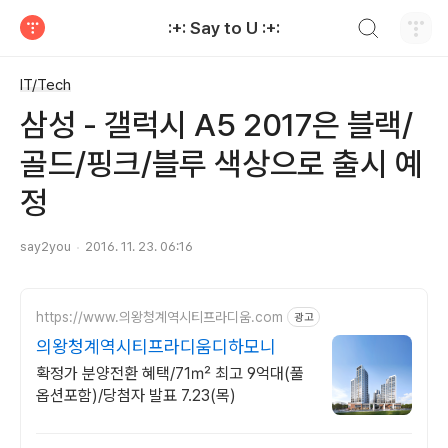
검색하기
:+: Say to U :+:
티스토리
IT/Tech
삼성 - 갤럭시 A5 2017은 블랙/
골드/핑크/블루 색상으로 출시 예
정
say2you
2016. 11. 23. 06:16
https://www.의왕청계역시티프라디움.com
광고
의왕청계역시티프라디움디하모니
확정가 분양전환 혜택/71㎡ 최고 9억대(풀
옵션포함)/당첨자 발표 7.23(목)