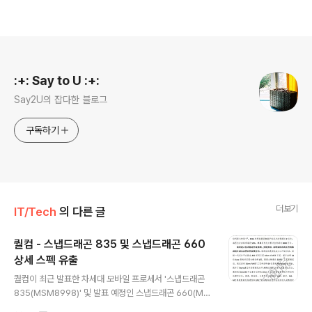
로그 정보
:+: Say to U :+:
Say2U의 잡다한 블로그
구독하기
더보기
IT/Tech
의 다른 글
퀄컴 - 스냅드래곤 835 및 스냅드래곤 660
상세 스펙 유출
글 내용
퀄컴이 최근 발표한 차세대 모바일 프로세서 '스냅드래곤
835(MSM8998)' 및 발표 예정인 스냅드래곤 660(MS
M8976 Pro)'의 스펙시트가 공개되었습니다. 유출된 스