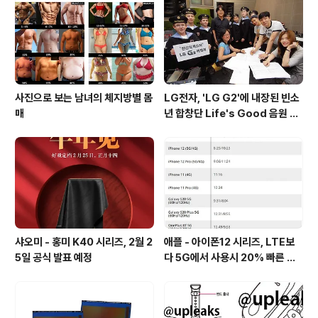
스펙은 현재 출시된 플래그쉽 모델들이 스냅드래곤 821을
탑재하고, 내년초 선보일 제품들이 스냅드래..
사진으로 보는 남녀의 체지방별 몸
LG전자, 'LG G2'에 내장된 빈소
매
년 합창단 Life's Good 음원 공
개 [mp3 다운로드].
샤오미 - 홍미 K40 시리즈, 2월 2
애플 - 아이폰12 시리즈, LTE보
5일 공식 발표 예정
다 5G에서 사용시 20% 빠른 배
터리 소모량을 보여줘