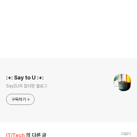
로그 정보
:+: Say to U :+:
Say2U의 잡다한 블로그
구독하기
더보기
IT/Tech
의 다른 글