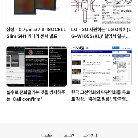
삼성 - 0.7㎛ 크기의 ISOCELL
LG - 3G 지원하는 'LG G워치(L
Slim GH1 카메라 센서 발표
G-W105S/KL)' 설명서 일부 유
출
실수로 전화걸리는 것을 방지해주
한국 고전영화와 단편영화를 무료
는 'Call confirm'
로 감상.. '유에포 필름', '한국영상
자료원'
의안내
티스토리
로그인
고객센터