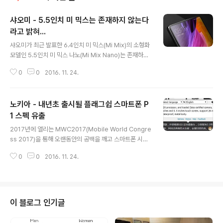
샤오미 - 5.5인치 미 믹스는 존재하지 않는다
라고 밝혀...
글 내용
샤오미가 최근 발표한 6.4인치 미 믹스(Mi Mix)의 소형화
모델인 5.5인치 미 믹스 나노(Mi Mix Nano)는 존재하지
않는 기기라고 샤오미 마케팅 디렉터가 밝혔습니다. 6.4인
0
0
2016. 11. 24.
치 미 믹스와 같이 세라믹바디 및 화면비율 90% 이상의
제로베젤을 구현할 것으로 예상되었던 5.5인치 미 믹스 나
노는 2.35Ghz 스냅드래곤 821 쿼드코어 프로세서, 4G
노키아 - 내년초 출시될 플래그쉽 스마트폰 P
B RAM, 64GB ROM, 안드로이드 6.0.1 기반 MIUI 8를
탑재한채 12월 초 발표될 것이라고 알려졌으나 이번 공식
1 스펙 유출
글 내용
발표를 통해 현재 계획중이지 않은 제품임이 확인되었으
2017년에 열리는 MWC2017(Mobile World Congre
며, 그동안 유출된 사진은 경쟁사나 개인이 편집하여 올린
ss 2017)을 통해 오랜동안의 공백을 깨고 스마트폰 시장
것으로 추정됩니다. 특히, 5.5인치가 출시된다는 기대감을
에 복귀할 노키아의 플래그쉽 스마트폰 '노키아 P1'의 스펙
높여 6.4인치 미 믹스의 판매 수요를 줄이려는 의도..
0
0
2016. 11. 24.
이 중국을 통해 유출되었습니다. 핀란드의 HDM글로벌, 대
만의 폭스콘과 협업해 개발 및 제조될 노키아 P1(Nokia P
1)'은 스냅드래곤 430을 탑재한 엔트리급 노키아 D1C(N
okia D1C)'과 함께 선보일 것으로 예상되며, 5.2 ~ 5.5인
치 크기의 QHD(2560 * 1440) 디스플레이, 스냅드래곤
이 블로그 인기글
820 쿼드코어 프로세서, 독일의 명가 칼짜이즈의 인증을
받은 카메라를 탑재할 것으로 예상되고 있습니다. 이러한