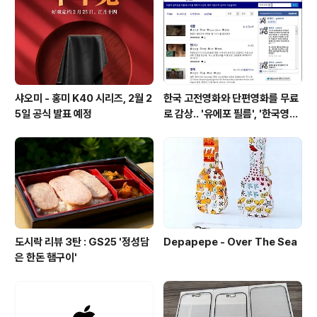
샤오미 - 홍미 K40 시리즈, 2월 2
한국 고전영화와 단편영화를 무료
5일 공식 발표 예정
로 감상.. '유에포 필름', '한국영상
자료원'
도시락 리뷰 3탄 : GS25 '정성담
Depapepe - Over The Sea
은 한돈 햄구이'