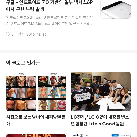
구글 - 안드로이드 7.0 기반의 일부 넥서스6P
롬 '리니지OS(LeneageOS)를 현지시간 12월 27일 발
표할 예정입니다. 12월 31일부로 Cyanogen OS 및 Cy
에서 무한 부팅 발생
글 내용
anogen Mod, Nightly Bot, 모듈형OS, 컴파일서버등
안드로이드 7.0 Stable 및 안드로이드 7.1.1 개발자 프리뷰
주요 서비스를 중지한다고 밝힌 사이아노젠이 Cyanoge
2, 안드로이드 7.1.1 Stable로 업데이트된 일부 넥서스6P
n Mod(CM)을 이은 차세대 오픈소스 안드로이드 프로젝
에서 무한 부팅(Bootloop)가 발생했다는 제보가 구글 이
트로 진행중인 리니지OS는 아직 세부 사항이 공개되지 않
2
1
2016. 12. 26.
슈 트래커에 보고되어 있습니다. 무한 부팅에 걸린 넥서스
은 상태이며, C..
6P는 부팅시 구글 로고에서 더이상 진행되지 않는 현상이
발생하고 있으며, 캐시를 지우거나 공장 초기화, 펌웨어 재
설치를 해도 문제가 해결되지 않았다고 보고되고 있습니
다. 또한, 해당 증상은 안드로이드 7.0 누가 이후의 펌웨어
이 블로그 인기글
에서만 발생하기 때문에 넥서스5X에서 발생한 무한 부팅
과 비슷한 증상이지만, 동일하게 하드웨어 문제로 인한 것
인지는 아직 알려지지 않았습니다. 출처 : https://code.g
oogle.com/p/android/issues/detai..
사진으로 보는 남녀의 체지방별 몸
LG전자, 'LG G2'에 내장된 빈소
매
년 합창단 Life's Good 음원 공
개 [mp3 다운로드].