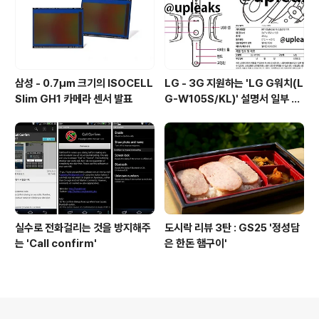
삼성 - 0.7㎛ 크기의 ISOCELL
LG - 3G 지원하는 'LG G워치(L
Slim GH1 카메라 센서 발표
G-W105S/KL)' 설명서 일부 유
출
실수로 전화걸리는 것을 방지해주
도시락 리뷰 3탄 : GS25 '정성담
는 'Call confirm'
은 한돈 햄구이'
의안내