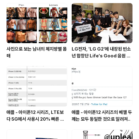
에 스피커홀, USB Type-C, 마이크, 3.5mm 이어폰잭이
위치하고 있으며, 현재까지 알려진 주요 스펙은 다음과 같
습니다. 화웨이 P10 스펙5.5인치 QHD(2560 * 1440)..
사진으로 보는 남녀의 체지방별 몸
LG전자, 'LG G2'에 내장된 빈소
매
년 합창단 Life's Good 음원 공
개 [mp3 다운로드].
애플 - 아이폰12 시리즈, LTE보
애플 - 아이폰12 시리즈의 베젤 두
다 5G에서 사용시 20% 빠른 배
께는 모두 동일한 것으로 알려져..
터리 소모량을 보여줘