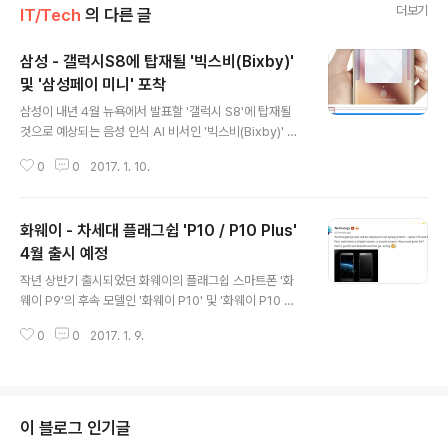
더보기
IT/Tech
의 다른 글
삼성 - 갤럭시S8에 탑재될 '빅스비(Bixby)'
및 '삼성페이 미니' 포착
글 내용
삼성이 내년 4월 뉴욕에서 발표할 '갤럭시 S8'에 탑재될
것으로 예상되는 음성 인식 AI 비서인 '빅스비(Bixby)' 및
삼성제품외에 다양한 스마트폰에서 사용 가능한 간편 결제
0
0
2017. 1. 10.
서비스 '삼성페이 미니'가 삼성 웹사이트에 포착되었습니
다. 삼성페이 공식 사이트를 통해 공개된 빅스비와 미니는
아직 공식적으로 공개된 것은 아니며, 빅스비의 경우 기존
화웨이 - 차세대 플래그쉽 'P10 / P10 Plus'
까지 갤럭시 시리즈에 탑재되었던 'S보이스'를 대체해 시
리, 구글 어시스턴스, 코타나, 알렉사등 주요 AI 서비스와
4월 출시 예정
글 내용
경쟁할 'Bixby'는 최근 인수한 비브 랩스(Viv Labs)의 기
작년 상반기 출시되었던 화웨이의 플래그쉽 스마트폰 '화
술을 활용한 것으로 남성 버전인 Bixby와 여성 버전인 ke
웨이 P9'의 후속 모델인 '화웨이 P10' 및 '화웨이 P10 플
stra로 불릴 예정입니다. 특히, Bixby는 갤럭시 S8의 기
러스'가 4월에 출시되는 것이 화웨이 소비자 부분 CEO인
본 앱인 S보이스나 갤러리등 삼성이 개발한 앱과 호환되
0
0
2017. 1. 9.
Yu Chengdong를 통해 공개되었습니다. 현재까지 알려
며..
진 정보에 따르면, '화웨이 P10'은 5.5인치 QHD 해상도
의 듀얼 커브드 디스플레이와 전면 지문인식스캐너를 포함
한 홈버튼, 무선충전을 지원하는 것이 확인되었으며, P9과
같이 라이카 인증을 통과한 듀얼 카메라를 탑재될 것으로
이 블로그 인기글
알려졌습니다. 또한, 유출된 프로토타입 기기를 통해 하단