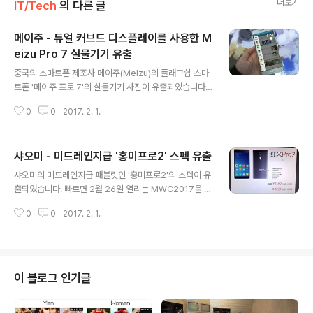
더보기
IT/Tech
의 다른 글
메이주 - 듀얼 커브드 디스플레이를 사용한 M
eizu Pro 7 실물기기 유출
글 내용
중국의 스마트폰 제조사 메이주(Meizu)의 플래그쉽 스마
트폰 '메이주 프로 7'의 실물기기 사진이 유출되었습니다.
유출된 사진을 통해 메이주 프로7은 듀얼 커브드 디스플레
0
0
2017. 2. 1.
이를 사용해 화면 사이드를 갤럭시 S7 엣지 및 노트7등과
같이 활용할 수 있으며, 이전 모델들과 같이 전면에 지문인
식스캐너가 포함된 홈버튼이 탑재된 것을 확인할 수 있습
샤오미 - 미드레인지급 '홍미프로2' 스펙 유출
니다. 또한 최근 유출된 정보를 통해 티타늄 바디, 5.7인치
글 내용
4K(3840 * 2160) 디스플레이와 10000:1 명암비, NT
샤오미의 미드레인지급 패블릿인 '홍미프로2'의 스펙이 유
SC 색영역 153%, 최대밝기 1800니트인 것이 특징이며,
출되었습니다. 빠르면 2월 26일 열리는 MWC2017을 통
소니 IMX362센서를 사용한 1.4um 픽셀의 1200만 화소
해 발표될 것으로 추정되는 홍미프로2는 이전 모델이 듀얼
카메라, 10개의 LED 플래시가 링형태로 구성된 플래시, 미
0
0
2017. 2. 1.
카메라를 탑재한 것과 달리 싱글카메라를 탑재하고 있지
디어텍의 Helio X30 데카코어 프로세서를 탑재한..
만, 센서 크기가 1.4 μm 픽셀로 커진 소니 IMX362 센서
를 사용한 1200만 화소 카메라를 통해 성능이 개선된 것
으로 추정되고 있습니다. 또한, 전작에 비해 늘어난 4500
mAh 배터리(고속충전지원)와 스냅드래곤 660 옥타코어
이 블로그 인기글
프로세서, 4GB / 6GB RAM, 64GB / 128GB ROM을
탑재하고 있으며, 4GB / 64GB 버전이 1599위안(약 27