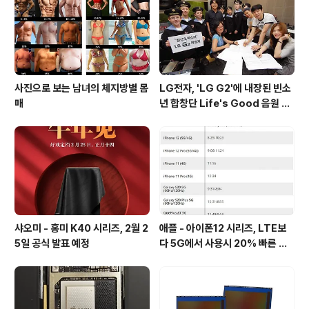
만원), 6GB/128GB 버전이 1799위안(약 30만원)에 판
매될 것으로 확인되었습니다. 출처 : MyDrivers
사진으로 보는 남녀의 체지방별 몸
LG전자, 'LG G2'에 내장된 빈소
매
년 합창단 Life's Good 음원 공
개 [mp3 다운로드].
샤오미 - 홍미 K40 시리즈, 2월 2
애플 - 아이폰12 시리즈, LTE보
5일 공식 발표 예정
다 5G에서 사용시 20% 빠른 배
터리 소모량을 보여줘