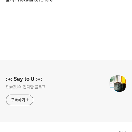
로그 정보
:+: Say to U :+:
Say2U의 잡다한 블로그
구독하기