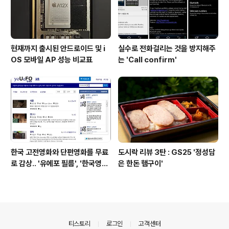
현재까지 출시된 안드로이드 및 i
실수로 전화걸리는 것을 방지해주
OS 모바일 AP 성능 비교표
는 'Call confirm'
한국 고전영화와 단편영화를 무료
도시락 리뷰 3탄 : GS25 '정성담
로 감상.. '유에포 필름', '한국영상
은 한돈 햄구이'
자료원'
의안내
티스토리
로그인
고객센터