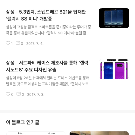
삼성 - 5.3인치, 스냅드래곤 821을 탑재한
‘갤럭시 S8 미니’ 개발중
글 내용
삼성이 고성능 컴팩트 스마트폰을 준비중이라는 루머가 중
국을 통해 유출되었습니다. ‘갤럭시 S8 미니’라 불릴 컴팩
트 모델은 기존에 출시된 갤럭시 S8 / S8 플러스보다 작은
1
0
2017. 7. 4.
5.3인치 인피니트 디스플레이를 사용하며, 18.5:9 비율을
사용해 실제 크기는 4.7인치 스마트폰보다 작을 것으로 추
정되고 있습니다. 또한, 기존의 미니 시리즈들이 성능을 대
삼성 - 서드파티 케이스 제조사를 통해 '갤럭
폭 하락시킨 모델인 반면, 갤럭시 S8 미니는 스냅드래곤 8
21 쿼드코어 프로세서, 4GB RAM, 32GB ROM, 1200
시노트8' 주요 디자인 유출
글 내용
만 화소 듀얼픽셀 카메라, 홍채인식, 삼성페이 기능등 스펙
삼성이 8월 26일 뉴욕에서 열리는 프레스 이벤트를 통해
면에서도 뛰어난 것이 특징이며, 국내에 출시된 이후 글로
발표할 것으로 예상되는 프리미엄급 패블릿 ‘갤럭시 노트8
벌 시장으로 출시를 확대할 것으로 예상되고 있습니다. *
(코드네임 : Gr3at)’의 주요 디자인이 서드파티 케이스 제
다만, 베젤은 갤럭시 S8 보다 얇지는 않을 것으로 추정되
0
0
2017. 7. 3.
조사를 통해 유출되었습니다. 유출된 케이스 이미지를 통
며, 작..
해 갤럭시노트8은 갤럭시S8과 같은 18.5:9 인피니트 디
스플레이를 사용하였으며, 측면에 빅스비 버튼, 하단에 US
B Type-C 및 3.5mm 이어폰잭, S펜이 위치하고 있는 것
이 특징입니다. 또한, 최근 알려진 것과 같이 디스플레이내
이 블로그 인기글
지문인식스캐너가 밝기 및 품질 이슈로 드랍되었기 때문에
지문인식스캐너의 위치가 갤럭시 S8과 같이 후면에 배치