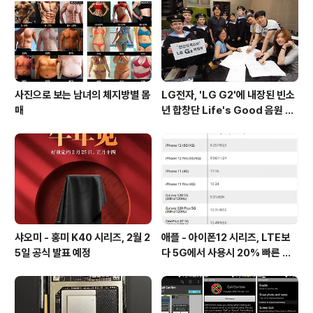
된 것을 확인할 수 있습니다. * 가로 형태로 배치된 듀얼 카
메라와 심박/LED 플래시, 지문인식스캐너 순으로 배치되
어 있습니다. * ..
사진으로 보는 남녀의 체지방별 몸
LG전자, 'LG G2'에 내장된 빈소
매
년 합창단 Life's Good 음원 공
개 [mp3 다운로드].
샤오미 - 홍미 K40 시리즈, 2월 2
애플 - 아이폰12 시리즈, LTE보
5일 공식 발표 예정
다 5G에서 사용시 20% 빠른 배
터리 소모량을 보여줘