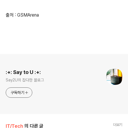
출처 : GSMArena
로그 정보
:+: Say to U :+:
Say2U의 잡다한 블로그
구독하기
더보기
IT/Tech
의 다른 글