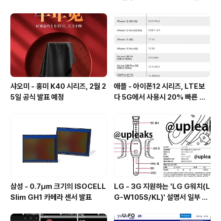
개 [mp3 다운로드].
샤오미 - 홍미 K40 시리즈, 2월 2
애플 - 아이폰12 시리즈, LTE보
5일 공식 발표 예정
다 5G에서 사용시 20% 빠른 배
터리 소모량을 보여줘
삼성 - 0.7㎛ 크기의 ISOCELL
LG - 3G 지원하는 'LG G워치(L
Slim GH1 카메라 센서 발표
G-W105S/KL)' 설명서 일부 유
출