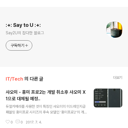
로그 정보
:+: Say to U :+:
Say2U의 잡다한 블로그
구독하기
더보기
IT/Tech
의 다른 글
샤오미 - 홍미 프로2는 개발 취소후 샤오미 X
1으로 대체될 예정..
글 내용
듀얼카메라를 사용한 것이 특징인 샤오미의 미드레인지급
패블릿 홍미프로 시리즈의 후속 모델인 ‘홍미프로2’의 개
발이 취소되었다는 루머가 공개되었습니다. 샤오미는 미드
0
0
2017. 7. 4.
레인지급 라인인 홍미프로2가 기존에 출시된 홍미노트4 /