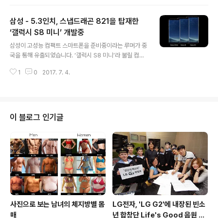
4X등과 라인업이 겹쳐 프로젝트를 취소하였으며, 차별화
된 모델인 샤오미 X1으로 이를 대체할 것으로 알려졌습니
삼성 - 5.3인치, 스냅드래곤 821을 탑재한
다. 샤오미 X1은 베젤리스 형태와 플랫 형태 두가지로 출시
될 예정이며, 베젤리스 모델의 경우 5.5인치 2160 * 108
‘갤럭시 S8 미니’ 개발중
글 내용
0 디스플레이와 스냅드래곤 660 옥타코어 프로세서, 소니
삼성이 고성능 컴팩트 스마트폰을 준비중이라는 루머가 중
IMX362 또는 IMX386 센서를 사용한 듀얼 카메라를 사
국을 통해 유출되었습니다. ‘갤럭시 S8 미니’라 불릴 컴팩
용할 것으로 추정되고 있습니다. 또한, 3.5mm 이어폰잭
트 모델은 기존에 출시된 갤럭시 S8 / S8 플러스보다 작은
지원, 플랫모델 기준 4GB RAM / 64GB ROM 모델이 1
1
0
2017. 7. 4.
5.3인치 인피니트 디스플레이를 사용하며, 18.5:9 비율을
999위안, 6G..
사용해 실제 크기는 4.7인치 스마트폰보다 작을 것으로 추
정되고 있습니다. 또한, 기존의 미니 시리즈들이 성능을 대
폭 하락시킨 모델인 반면, 갤럭시 S8 미니는 스냅드래곤 8
21 쿼드코어 프로세서, 4GB RAM, 32GB ROM, 1200
이 블로그 인기글
만 화소 듀얼픽셀 카메라, 홍채인식, 삼성페이 기능등 스펙
면에서도 뛰어난 것이 특징이며, 국내에 출시된 이후 글로
벌 시장으로 출시를 확대할 것으로 예상되고 있습니다. *
다만, 베젤은 갤럭시 S8 보다 얇지는 않을 것으로 추정되
며, 작..
사진으로 보는 남녀의 체지방별 몸
LG전자, 'LG G2'에 내장된 빈소
매
년 합창단 Life's Good 음원 공