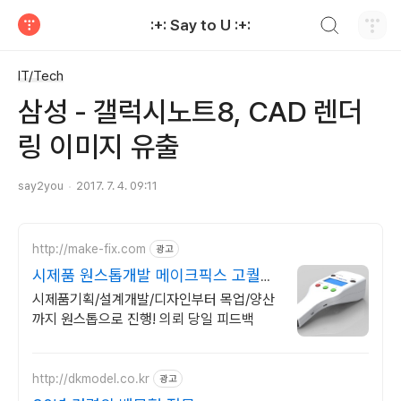
검색하기
:+: Say to U :+:
티스토리
IT/Tech
삼성 - 갤럭시노트8, CAD 렌더
링 이미지 유출
say2you
2017. 7. 4. 09:11
http://make-fix.com
광고
시제품 원스톱개발 메이크픽스 고퀄리
티 시제품개발
시제품기획/설계개발/디자인부터 목업/양산
까지 원스톱으로 진행! 의뢰 당일 피드백
http://dkmodel.co.kr
광고