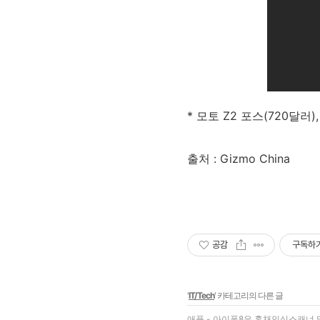
* 모토 Z2 포스(720달러),
출처 : Gizmo China
공감
구독하
'
IT/Tech
' 카테고리의 다른 글
애플 - 아이폰8은 홍채인식스캐너 및 