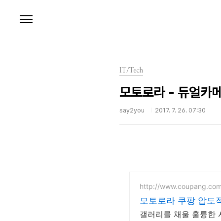
본문 바로가기
IT/Tech
모토로라 - 듀얼카메
say2you
2017. 7. 26. 07:30
http://www.coupang.co
모토로라 쿠팡 압도
갤러리를 채울 훌륭한 