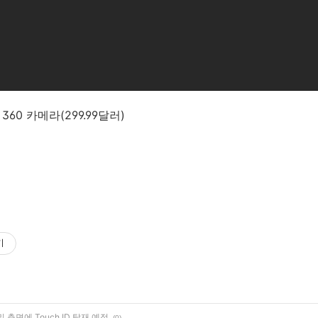
 360 카메라(299.99달러)
기
측면에 Touch ID 탑재 예정
(0)