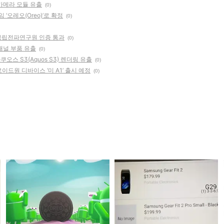
 카메라 모듈 유출
(0)
 ‘오레오(Oreo)’로 확정
(0)
V), 국립전파연구원 인증 통과
(0)
 패널 부품 유출
(0)
오스 S3(Aquos S3) 렌더링 유출
(0)
이드원 디바이스 ‘미 A1’ 출시 예정
(0)