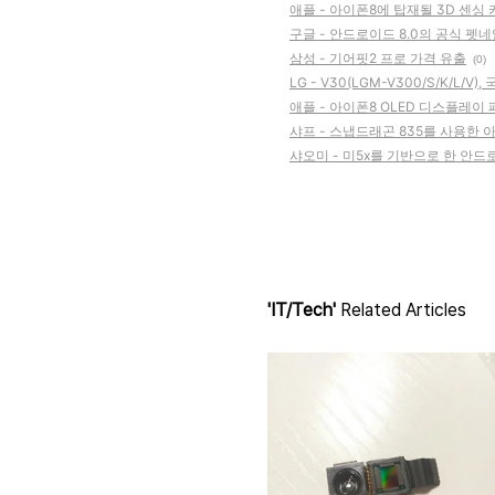
애플 - 아이폰8에 탑재될 3D 센싱
구글 - 안드로이드 8.0의 공식 펫네임
삼성 - 기어핏2 프로 가격 유출
(0)
LG - V30(LGM-V300/S/K/L/
애플 - 아이폰8 OLED 디스플레이
샤프 - 스냅드래곤 835를 사용한 아쿠
샤오미 - 미5x를 기반으로 한 안드로
'IT/Tech'
Related Articles