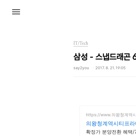
본문 바로가기
IT/Tech
삼성 - 스냅드래곤 6
say2you
2017. 8. 21. 19:05
https://www.의왕청계
의왕청계역시티프라
확정가 분양전환 혜택/7