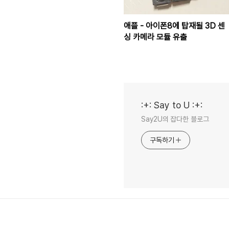
애플 - 아이폰8에 탑재될 3D 센
싱 카메라 모듈 유출
:+: Say to U :+:
Say2U의 잡다한 블로그
구독하기