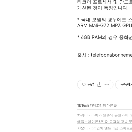
타코어 프로세서 및 안드로이
개선된 것이 특징입니다.
* 국내 모델의 경우에도 스내드래
ARM Mali-G72 MP3
* 6GB RAM의 경우 중
출처 : telefoonabonneme
공감
구독하
'
IT/Tech
' 카테고리의 다른 글
화웨이 - 라이카 인증의 듀얼카메라
애플 - 아이폰8은 Qi 규격의 고속
샤오미 - 5.5인치 엔트리급 스마트폰