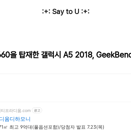
:+: Say to U :+:
60을 탑재한 갤럭시 A5 2018, GeekBen
역시티프라디움.com
광고
디움디하모니
1㎡ 최고 9억대(풀옵션포함)/당첨자 발표 7.23(목)