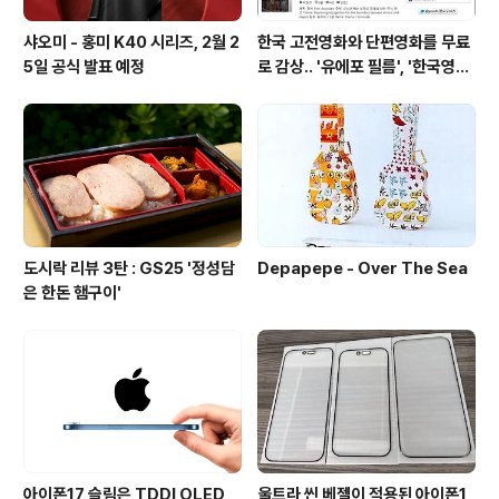
샤오미 - 홍미 K40 시리즈, 2월 2
한국 고전영화와 단편영화를 무료
5일 공식 발표 예정
로 감상.. '유에포 필름', '한국영상
자료원'
도시락 리뷰 3탄 : GS25 '정성담
Depapepe - Over The Sea
은 한돈 햄구이'
아이폰17 슬림은 TDDI OLED
울트라 씬 베젤이 적용된 아이폰1