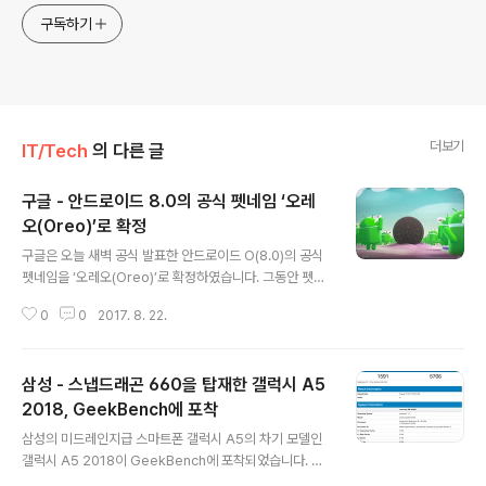
구독하기
더보기
IT/Tech
의 다른 글
구글 - 안드로이드 8.0의 공식 펫네임 ‘오레
오(Oreo)’로 확정
글 내용
구글은 오늘 새벽 공식 발표한 안드로이드 O(8.0)의 공식
펫네임을 ‘오레오(Oreo)’로 확정하였습니다. 그동안 펫네
임을 디저트류로 명명한 전례에 따라 정해진 오레오는 나
0
0
2017. 8. 22.
비스코 대표적인 과자이며, 지금까지의 안드로이드 버전별
이름은 다음과 같습니다. 안드로이드 1.5 - 컵케익 CupCa
ke안드로이드 1.6 - 도넛 Donut안드로이드 2.0 - 이클레
삼성 - 스냅드래곤 660을 탑재한 갤럭시 A5
어 Eclair안드로이드 2.3 - 프로요 Froyo안드로이드 2.3
- 진저브레드 Gingerbread안드로이드 3.0 - 허니컴 H
2018, GeekBench에 포착
글 내용
oneycomb안드로이드 4.0 - 아이스크림샌드위치 Icec
삼성의 미드레인지급 스마트폰 갤럭시 A5의 차기 모델인
ream Sandwitch안드로이드 4.3 - 젤리빈 Jellybean
갤럭시 A5 2018이 GeekBench에 포착되었습니다. S
안드로이드 4.4 - 킷캣 Kitkat안드로이드 5.0 - 롤리팝 L
M-A5300이라는 모델명을 부여받은 갤럭시 A5 2018