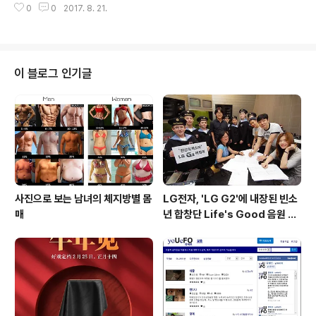
olipop안드로이드 ..
0
0
2017. 8. 21.
은 퀄컴의 하이 미드레인지급 프로세서인 스냅드래곤 660
옥타코어 프로세서 및 안드로이드 7.1.1 누가, 6GB RAM
을 탑재하여 기존 모델에 비해 메모리 및 프로세서 성능이
대폭 개선된 것이 특징입니다. * 국내 모델의 경우에도 스
내드래곤 660과 동급인 엑시노스 9610(14nm, Cortex
이 블로그 인기글
-A73 * 4 + Cortex-A53 * 4) 및 ARM Mali-G72 M
P3 GPU를 탑재한다고 알려진 상태입니다. * 6GB RAM
의 경우 중화권에서 갤럭시 A5 2018 프로라는 모델명으
로 출시될 가능성도 있습니다. 출처 : tel..
사진으로 보는 남녀의 체지방별 몸
LG전자, 'LG G2'에 내장된 빈소
매
년 합창단 Life's Good 음원 공
개 [mp3 다운로드].