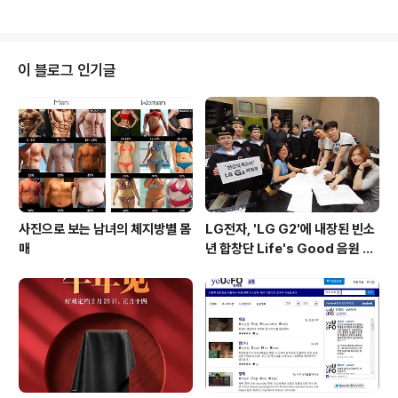
최대 50m 깊이의 수압을 견질 수 있어 수영장에서도 사용
할 수 있을 정도로 향상된 방수 기능을 지원하는 것이 특징
입니다. 또한, 1.5인치 216 * 432 해상도에 512MB RA
M / 4GB ROM, GPS, 200mAh 배터리를 탑재한채 타
이 블로그 인기글
이젠OS를 기반으로 구동되어 안드로이드 및 iOS 모두를
지원하며, 기존에 제공하던 피트니스 트래커로서의 기본
기능외에도 뮤직 플레이어 기능과 시계 스타일의 밴드가
포함된채 199.99달러 판매될 예정입니다. 출처 : GSMAr
ena
사진으로 보는 남녀의 체지방별 몸
LG전자, 'LG G2'에 내장된 빈소
매
년 합창단 Life's Good 음원 공
개 [mp3 다운로드].