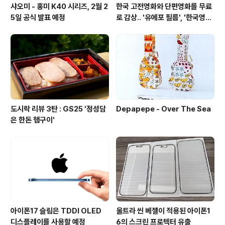
샤오미 - 홍미 K40 시리즈, 2월 2
한국 고전영화와 단편영화를 무료
5일 공식 발표 예정
로 감상.. '유에포 필름', '한국영상
자료원'
도시락 리뷰 3탄 : GS25 '정성담
Depapepe - Over The Sea
은 한돈 햄구이'
아이폰17 슬림은 TDDI OLED
울트라 씬 베젤이 적용된 아이폰1
디스플레이를 사용할 예정
6의 스크린 프로텍터 유출