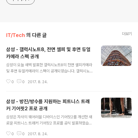
더보기
IT/Tech
의 다른 글
삼성 - 갤럭시노트8, 전면 셀피 및 후면 듀얼
카메라 스펙 공개
글 내용
삼성이 오늘 새벽 발표한 갤럭시노트8의 전면 셀피카메라
및 후면 듀얼카메라의 스펙이 공개되었습니다. 갤럭시노트
8의 전면 셀피카메라는 800만 화소(1/3.6” 센서, F1.7, 1.
0
0
2017. 8. 24.
22µm 픽셀, 80도 광각)이며, 후면 듀얼 카메라는 듀얼픽
셀 1200만 화소 카메라(광각 - 1/2.55” 센서, F1.7, 1.4µ
m 픽셀, 77도 광각)과 1200만 화소 카메라(1/3.6” 센서,
삼성 - 방진/방수를 지원하는 피트니스 트래
F2.4, 1.0µm, 45도 망원)을 사용하였습니다. 또한, 후면
카메라의 경우 광학식 2배줌과 디지털 10배줌, 듀얼 OIS
커 기어핏2 프로 공개
글 내용
(광학식 손떨림 방지)를 지원하고 있으며, 촬영후에도 포커
삼성은 자사의 웨어러블 디바이스인 기어핏2를 개선한 새
스 영역을 조절해 배경심도를 자유롭게 조절할 수 있는 라
로운 피트니스 트래커 기어핏2 프로를 공식 발표하였습니
이브 포커스 및 라이브포커스 촬영 시 놓칠 수 있는 원경 사
다. 기어핏2 프로는 이전 모델과 같이 곡면 형태의 AMOL
진까지 한 번에 찍을 수 있..
0
0
2017. 8. 24.
ED 디스플레이를 사용하고 있으며, 5ATM 방수를 지원해