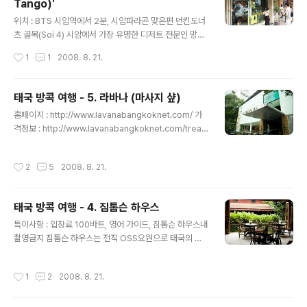
Tango)'
해서 시간 맞추느라 새벽부터 일어나 택시에 타고 동부터
글 내용
미널로 이동 "콘송 에까마이 Plz.." 이른 시간이라 시암에
위치 : BTS 시암역에서 2분, 시암파라곤 맞은편 던킨도너
서 동부터미널까지는 약 10여분정도 소요되었으며, 택시
츠 골목(Soi 4) 시암에서 가장 유명한 디저트 전문인 망고
비는 81바트가 나왔습니다. 카오산에서 주의사항을 들었
탱고에 다녀왔습니다. BTS에서 내리면 역 바로 근처에 있
작성시간
1
1
2008. 8. 21.
는데, 내리자마자 바로 '파타야'가냐고 물어보는 사람이 있
어 쉽게 찾을 수 있는 위치인 곳이며, 시암 스퀘어나 파라곤
는데.. 이사람에게 티켓사면 완행버스로 3시..
등 우리나라의 명동과 같은 곳에 위치한 곳이라 평일임에
도 사람들이 많더군요. 입구에 들어서 주문후 자리에 앉으
태국 방콕 여행 - 5. 라바나 (마사지 샾)
면 끝. 영어/일어로 된 메뉴판이 별도로 있는데 가장 유명한
글 내용
홈페이지 : http://www.lavanabangkoknet.com/ 가
망고탱고(100바트)를 주문! 제가 갔을때 한테이블빼고 모
격정보 : http://www.lavanabangkoknet.com/treat
든 손님이 일본 & 한국사람이였습니다. 일본에서 유명하다
ment_menu.htm BTS Asok역에서 Soi12방향(5 ~ 1
고 하더군요. 인테리어도 그리 나쁘지 않은..(방콕에서 이정
0분거리)인 '라바나'를 소개합니다. 이곳에 가기전 '아시안
도면 훌륭 ㅠ.ㅠ) 망고와 푸딩, 아이스크림이 함께있는 망고
작성시간
2
5
2008. 8. 21.
허브'와 고민했었는데.. 주변에 '캐비지앤콘돔' '크레페스앤
탱고입니다. 거리에서 망고를 사먹어봤는데, 그것보다 이
코'등 먹을거리, 볼거리가 함께해서 라바나를 선택~ 첫모
곳의 망고가 훨씬 달고..
습은 크기는 하지만, 그냥저냥한 외관이더군요. -_ -;; 하지
태국 방콕 여행 - 4. 짐톰슨 하우스
만 안으로 들어서니 완전 깔끔 인테리어에 고급스러운 분
글 내용
위기. ㅎㄷㄷ 800바트짜리 아로마오일 마사지를 선택 (팁
특이사항 : 입장료 100바트, 영어 가이드, 짐톰슨 하우스내
은 그냥 1달러 줬습니다만, 보통 마사지 가격의 5 ~ 10%
촬영금지 짐톰슨 하우스는 전직 OSS요원으로 태국의 실
정도) 10번 받으면 1시간짜리 오일마사지 무료 ㅋㅋ 마사
크산업을 부흥시킨 인물로 유명한 짐톰슨이 실제 거주했던
지를 선택후 대기시간동안 쇼..
집을 레스토랑, 샾과 함께 꾸며놓았고, 개별관림이 아닌 시
작성시간
1
2
2008. 8. 21.
간별로 태국/영어/일어 가이드를 선택하여 함께 관람하면
서, 태국 실크산업의 선구자격인 짐톰슨에 대한 이야기들
을 설명해줍니다. 저는 실크에 대한 이야기를 들을 수 있길