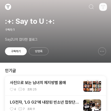
검색하기
티스토리
:+: Say to U :+:
구독자
1
Say2U의 잡다한 블로그
구독하기
방명록
신고하기 레이어
열기
인기글
사진으로 보는 남녀의 체지방별 몸매
6
0
조회
25
LG전자, 'LG G2'에 내장된 빈소년 합창단 L
ife's Good 음원 공개 [mp3 다운로드].
4
7
조회
9