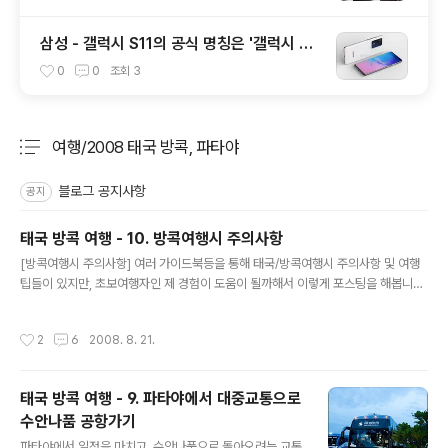
삼성 - 갤럭시 S11의 공식 명칭은 '갤럭시 S2
0 / S20+ / S20 울트라'가 될 예정
0
0
조회
3
여행/2008 태국 방콕, 파타야
분류 전체보기
주요 글 목록
블로그 공지사항
공지
태국 방콕 여행 - 10. 방콕여행시 주의사항
글 내용
[방콕여행시 주의사항] 여러 가이드북등을 통해 태국/방콕여행시 주의사항 및 여행
팁들이 있지만, 초보여행자인 제 경험이 도움이 될까해서 이렇게 포스팅을 해봅니다.
[교통] 사전에 택시에 대한 주의사항을 이미 다녀오신 분에게 들어 알고 있었고, 또
제가 경험한 것에 의하면 방콕은 서울보다 큰 도시지만, 실제 관광객이 돌아다닐만한
작성시간
2
6
2008. 8. 21.
곳들은 시암을 기준으로 100바트안쪽이면 모두 갈 수 있는 거리입니다. 1. 수안나품
공항에서 대부분 호텔이나 상업지역이 위치한 시암으로 가려면 택시가 가장 편하며,
이때 고속도로를 통하므로 톨게이트비를 별도로 50바트 내야합니다. * 저는 톨게이
태국 방콕 여행 - 9. 파타야에서 대중교통으로
트비 포함 300바트에 시암까지 이동했으며, 새벽이나 밤늦은시간엔 '노 하이웨
수안나품 공항가기
이'를 외치면 고속도로를 통하지 않고 일반도로로 이동합니다.
글 내용
파타야에서 일정을 마치고, 수안나품으로 돌아오려는 교통