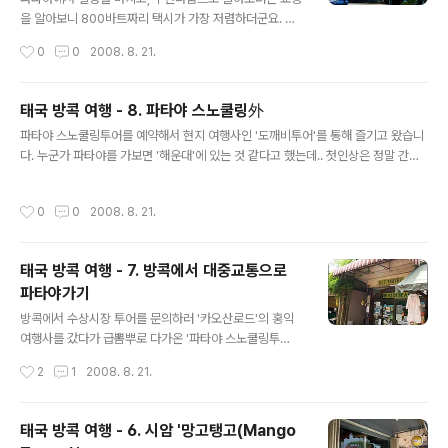
을 알아보니 800바트짜리 택시가 가장 저렴하더군요. 그
래서 예산을 넉넉하게 1,000바트로 생각했었는데, 방콕에
작성시간
0
0
2008. 8. 21.
서 파타야로 올때의 터미널을 통해 수안나품까지 갈 수 있
다는 것을 알았습니다. 터미널을 들어서 오른쪽을 보면 팔
각형의 'BELL TRAVEL SERVICE'라는 건물이 있습니다.
태국 방콕 여행 - 8. 파타야 스노쿨링外
쑤완나폼 공항 버스시간표를 보니 06:00부터 2시간 간격
글 내용
파타야 스노쿨링투어를 예약해서 현지 여행사인 '도깨비투어'를 통해 즐기고 왔습니
으로 19:00까지 총 7편 운행을 하며, 가격은 150바트 좌
다. 누군가 파타야를 가보면 '해운대'에 있는 것 같다고 했는데.. 첫인상은 정말 간판
석엔 번호가 쓰여져 있는데, 티켓에는 번호가 안써있어 안
만 외국이지 완전 해운대 -_ -; 한국사람들도 많고, 물도 완전 별로..(차라리 동해안이
내데스크에 물어보니 비지정석이라고 하더군요. 역시나 다
더 깨끗한듯..) 스노쿨링을 하기위해 파타야에서 스피드 보트로 15분정도 거리에 있
른 외국인들도 헷갈려해서 알려줬다는 -_ -;; 역시나 에어
작성시간
0
0
2008. 8. 21.
는 꼬난(산호섬)으로 이동해서 했었습니다. 놀이기구 좋아하신다면, 스피드 보드 맨
컨버스입니다. 고속도로를 통해 약 1시간 20분만에 수안
앞자리 추천 ㅋㅋ 꼬난섬 해안도 한번 걸어주고 한가로이 시간도 보내다가 스노쿨링
나품으로 도착!! (보통..
을 위해 다시 이동.. 으아... 결론적으로 물놀이(?)로 파타야는 절대 비추... 태국내라
태국 방콕 여행 - 7. 방콕에서 대중교통으로
면 '꼬사무이', '푸켓'으로 가세요. 그리고, 비슷한 가격대로 필리핀 '세부'에서 호핑투
파타야가기
어를 하실 것을 추천합니다. 세부..
글 내용
방콕에서 수상시장 투어를 문의하러 '카오산로드'의 홍익
여행사를 갔다가 급뽐뿌로 다가온 '파타야 스노쿨링투
어'로 대중교통으로 파타야를 향하게 되었습니다. 픽업서
작성시간
2
1
2008. 8. 21.
비스를 이용할 경우 방콕 -> 파타야로 가는 비용이 1,000
바트라서(후아... 비싸요.) 동부터미널에서 파타야행 에어
컨 버스를 타기로 마음먹었죠. * 미터기없는 야매 택시로는
태국 방콕 여행 - 6. 시암 '망고탱고(Mango
800바트 파타야에서 시작되는 투어가 대부분 8시에 시작