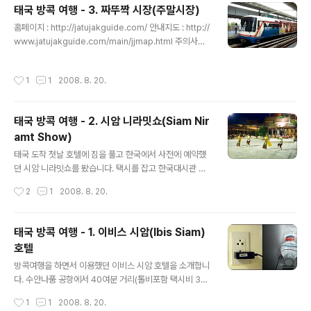
태국 방콕 여행 - 3. 짜뚜짝 시장(주말시장)
기대했는데.. 짐톰슨의 수집품 및 그의 대한 이야기만 해주
글 내용
더군요. 혼자만의 결론으로 완전.. '짐톰슨네 집 자랑 투어'
홈페이지 : http://jatujakguide.com/ 안내지도 : http://
-_ -; 짐톰슨 샾과 레스토랑은 입장료를 들여가며 안쪽으로
www.jatujakguide.com/main/jjmap.html 주의사항 :
들어가지 않아도 출입가능하며, 꽤 괜찮은 품질의 실크를
주말(토/일) 9 ~ 18시만 오픈하며, 덥고 소매치기가 많아
국내에 비해 저렴하게 구입할 수 있습니다. (관광객은 시내
가급적 오전에 가시는게 좋습니다. 방콕에 오기전부터 계
작성시간
1
1
2008. 8. 20.
면세점 구입이 유리할듯..
획해두었던 짜뚜짝 시장을 가기위해 BTS 빅토리 모뉴멘
트에서 짜뚜짝이 있는 모칫역(종점이에요)으로 고고.. 방콕
에서는 지상철인 BTS와 지하철인 MRT가 있습니다만, 대
태국 방콕 여행 - 2. 시암 니라밋쇼(Siam Nir
부분 주요관광지엔 BTS가 더 많이 가므로 BTS위주로 설
amt Show)
명하자면.. 1. 가고자 하는 역의 이름을 티켓판매기에 그려
글 내용
진 노선도에서 확인하고 옆에 숫자에 맞는 동전을 넣으면
태국 도착 첫날 호텔에 짐을 풀고 한국에서 사전에 예약했
티켓이 나옵니다. (시암에서 모칫은 '5'가 쓰여져 있으므로
던 시암 니라밋쇼를 봤습니다. 택시를 잡고 한국대시관 바
35바트이며, 동전은 역무소에서 교..
로 옆이라는 말에 "빠이 라차다 싸탄틋 까올리 캅(여자면
작성시간
2
1
2008. 8. 20.
'카')" 라고 얘기했는데 제가 탔었던 택시분은 한국대사관
위치를 잘 모르시더군요. -_ -;; 미리 준비한 태국어가 안통
하자 여기서부터 당황.. 영어로 니라밋쇼 공연장을 가고싶
태국 방콕 여행 - 1. 이비스 시암(Ibis Siam)
다고 지도까지 보여줬으나 기사분 이해불가.. 에혀.. "방콕
호텔
은 영어가 거의 안통하는 곳"이라는걸 첫날부터 깨닫게 되
글 내용
었습니다. 다른 뚝뚝 기사분도 모르시고 한참을 빙글빙글...
방콕여행을 하면서 이용했던 이비스 시암 호텔을 소개합니
시암에서 70 ~ 80바트면 갈 수 있는 거리를 100바트를
다. 수안나품 공항에서 40여분 거리(톨비포함 택시비 30
주고서도 헤메다 결국 MRT 태국문화센터역에서 내려 1번
0바트)인 이곳은 주변에 빠뚜남 시장과 킹파워 면세점, 꾸
작성시간
1
1
2008. 8. 20.
출구에서 운영중인 셔틀버스를 타고서야 공연장에 도착..
앙시푸드, 섹소폰과 같이 유명한 곳들이 있으며, BTS 빅토