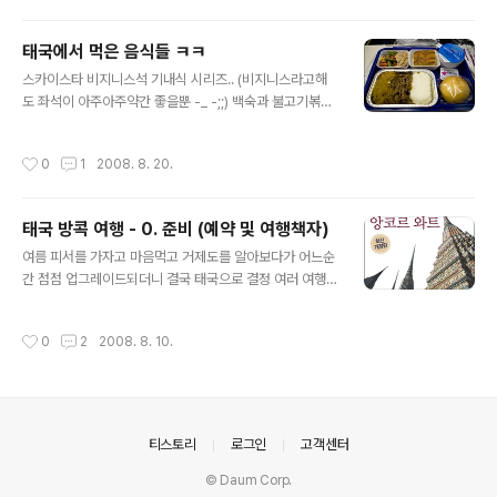
공연장입구에서 태어..
리 모뉴멘트역이 걸어서 10분거리에 있습니다. 전형적인
비지니스 호텔인 이비스 시암은 택시를 탔을 경우 '빠이 아
태국에서 먹은 음식들 ㅋㅋ
눗사와리 챠이 라챠팔롭 롱램 이빗 싸얌 캅(여자면 '카')'라
글 내용
스카이스타 비지니스석 기내식 시리즈.. (비지니스라고해
고 말하면 됩니다. * 이비스 시암 모르는 택시기사에겐 근
도 좌석이 아주아주약간 좋을뿐 -_ -;;) 백숙과 불고기볶음.
처에 있는 '시암 센츄리 파크 호텔'을 얘기하시면 됩니다. *
아웅.. 먹을꺼없어~~ 쩝. 그냥저냥한 기내식들.. 태국의 음
방콕에는 이비스 시암(Ibis Siam), 이비스 후아머크(Ibis
식은 적응하기 힘든 점도 있기는 했지만, 나름 꾸역꾸역 잘
Huamark) 두군데가 있으니 착오없으시길.. ^^; 깔끔한 방
작성시간
0
1
2008. 8. 20.
먹고 댕겼었다는. 아.. 역시 난 전세계 어디를 놔둬도 굶어
안.. (교통은 괜찮은 편이지만, 시설은 보통수준) 처음 체..
죽지는 않을듯.. ㅋㅋㅋ
태국 방콕 여행 - 0. 준비 (예약 및 여행책자)
글 내용
여름 피서를 가자고 마음먹고 거제도를 알아보다가 어느순
간 점점 업그레이드되더니 결국 태국으로 결정 여러 여행
사를 비교한 결과 가장 저렴하지는 않지만, 안내가 잘되어
있고 친절하면서도 저렴한 편인 프리모드(http://bangko
작성시간
0
2
2008. 8. 10.
k.freemode.com/citymain.mode?city=BKK)를 통
해 에어텔 예약 완료해놓고, 스케쥴을 정해볼까해서 책을
구입 다음주말이면 태국 여행을 가게 되는데 이제서야 가
이드북을 보게 되는군요. 사실 이제까지 몇번 해외가면서
모두 자유여행으로 갔고, 일단 떠나서 해당국가의 관광안
의안내
티스토리
로그인
고객센터
내소에서 주변 관광책자랑 지도, 간단한 설명만 듣고 대충
몸으로 때우면서 다녀었었는데, 이번에는 그래도 나름 알
© Daum Corp.