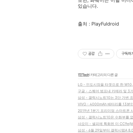
또한, 화웨이는 이날 미디어
있습니다.
출처 : PlayFuldroid
공감
구독하
'
IT/Tech
' 카테고리의 다른 글
LG - 인도시장을 타겟으로 한 W10, A
구글 - 스퀘어 범프내 카메라 및 3
삼성 - 갤럭시노트10는 3단 가변
VIVO - 4000mAh 배터리를 13분만
2019년 1분기 프리미엄 스마트폰 
삼성 - 갤럭시노트10은 수화부를 없
샤오미 - 셀피에 특화된 미 CC9e(M1
삼성 - 6월 29일부터 갤럭시탭A 8.0