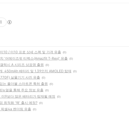
기
미10 / 미10 프로 상세 스펙 및 가격 유출
(0)
어메이즈핏 티렉스(Amazfit T-Rex)' 유출
(0)
대 갤럭시 A 시리즈 상표명 출원
(0)
, 450mAh 배터리 및 1.39인치 AMOLED 탑재
(0)
770F) 실물기기 사진 유출
(0)
 있는 폴더블 스마트폰 특허 출원
(0)
자 메뉴얼을 통해 주요 정보 유출
(0)
 및 미9보다 많은 배터리가 탑재될 예정
(0)
 최적화 '맥' 출시 예정?
(0)
 픽셀4a 렌더링 유출
(0)