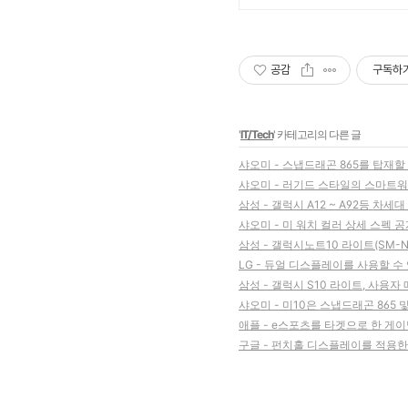
공감
구독하
'
IT/Tech
' 카테고리의 다른 글
샤오미 - 스냅드래곤 865를 탑재할 
샤오미 - 러기드 스타일의 스마트워치 '
삼성 - 갤럭시 A12 ~ A92등 차세
샤오미 - 미 워치 컬러 상세 스펙 공개
삼성 - 갤럭시노트10 라이트(SM-N
LG - 듀얼 디스플레이를 사용할 수
삼성 - 갤럭시 S10 라이트, 사용
샤오미 - 미10은 스냅드래곤 865
애플 - e스포츠를 타겟으로 한 게이밍
구글 - 펀치홀 디스플레이를 적용한