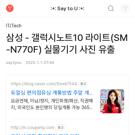
검색하기
:+: Say to U :+:
티스토리
IT/Tech
삼성 - 갤럭시노트10 라이트(SM
-N770F) 실물기기 사진 유출
say2you
2020. 1. 1. 07:44
https://blog.naver.com/theek1944
광고
듀얼심 편의점유심 개통방법 주말 개통
OK 상담OK
요금연체, 미납/정지, 개인회생/파산, 직권해
지, 외국인도 본인명의 당일개통 가능 365일
주말에도 전국 어디서나 OK!
http://m.coupang.com
광고