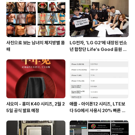
등 다양하게 활용할 수 있으며, 현재 출시된 V50 / V50s
의 듀얼 디스플레이의 장점을 더욱 극대화시킨 것이 특징
입니다. 다만, 현재는 디자인 특허 ..
사진으로 보는 남녀의 체지방별 몸
LG전자, 'LG G2'에 내장된 빈소
매
년 합창단 Life's Good 음원 공
개 [mp3 다운로드].
샤오미 - 홍미 K40 시리즈, 2월 2
애플 - 아이폰12 시리즈, LTE보
5일 공식 발표 예정
다 5G에서 사용시 20% 빠른 배
터리 소모량을 보여줘