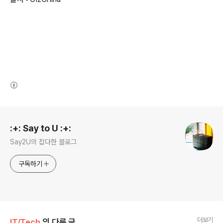
(새창열림)
로그 정보
:+: Say to U :+:
Say2U의 잡다한 블로그
구독하기
더보기
IT/Tech
의 다른 글