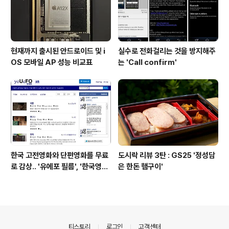
현재까지 출시된 안드로이드 및 i
실수로 전화걸리는 것을 방지해주
OS 모바일 AP 성능 비교표
는 'Call confirm'
한국 고전영화와 단편영화를 무료
도시락 리뷰 3탄 : GS25 '정성담
로 감상.. '유에포 필름', '한국영상
은 한돈 햄구이'
자료원'
의안내
티스토리
로그인
고객센터