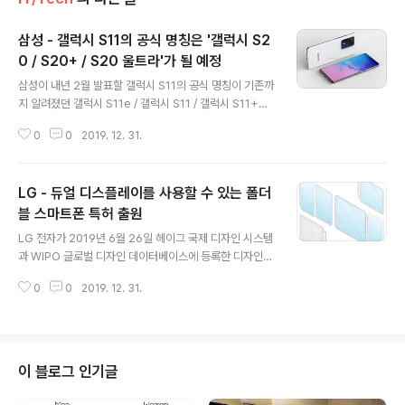
삼성 - 갤럭시 S11의 공식 명칭은 '갤럭시 S2
0 / S20+ / S20 울트라'가 될 예정
글 내용
삼성이 내년 2월 발표할 갤럭시 S11의 공식 명칭이 기존까
지 알려졌던 갤럭시 S11e / 갤럭시 S11 / 갤럭시 S11+가
아닌 갤럭시 S20 / 갤럭시 S20+ / 갤럭시 S20 울트라로
0
0
2019. 12. 31.
변경될 것이라는 루머가 또다시 공개되었습니다. 루머에
따르면, 삼성은 자사의 악세사리 및 케이스 제조업체에 새
로운 이름 체계가 사용될 것이라고 전달했으며, 이로 인해
LG - 듀얼 디스플레이를 사용할 수 있는 폴더
년도와 모델명을 일치시켜 향후 출시되는 모델들도 갤럭시
S21 / S22등으로 해당 년도에 맞춰 변경될 것임을 유추할
블 스마트폰 특허 출원
글 내용
수 있습니다. 또한, 컴팩트 모델에 사용해왔던 e모델명이
LG 전자가 2019년 6월 26일 헤이그 국제 디자인 시스템
사라지고, 6.2인치 모델을 갤럭시 S20, 6.7인치 모델을
과 WIPO 글로벌 디자인 데이터베이스에 등록한 디자인
갤럭시 S20+라고 명명하였으며, 6.9인치 상위 모델의 경
특허가 12월 27일 공개되었습니다. 공개된 디자인속 스마
우 5G 전용으로 출시되어 갤럭시 S20 울트라 5G로 ..
0
0
2019. 12. 31.
트폰은 삼성의 갤럭시 폴드와 같이 화면을 반으로 접을 수
있는 폴더블 디스플레이를 사용하고 있으며, 측면에는 자
석 및 접점으로 구성된 3개의 포고핀이 있어 스마트폰과
함께 결합시 총 3개의 디스플레이를 할용할 수 있는 것이
특징입니다. 이를 통해 기존의 듀얼 디스플레이에서 더욱
이 블로그 인기글
발전해 두개의 폴더블 디스플레이를 통해 영상을 감상하거
나 게임을 하면서 스마트폰의 화면으로 메신저 및 웹검색