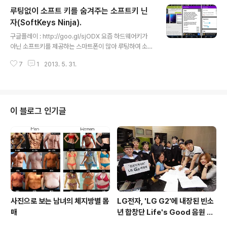
편리한 기능을 가지고 있습니다. 클립클립은 설치후 전화
루팅없이 소프트 키를 숨겨주는 소프트키 닌
번호 인증을 통해 유저등록을 해야하며, 등록된 이 전화번
호를 통해 클리핑한 내용을 PC에서 모바일로 보낼 수 있습
자(SoftKeys Ninja).
글 내용
니다. 주요기능은 위와 같이 PC에서 찾아낸 자료나 정보들
구글플레이 : http://goo.gl/sjODX 요즘 하드웨어키가
을 어디에서나 쉽게 다시 볼 수 있도록 해주는 것으로, 이
아닌 소프트키를 제공하는 스마트폰이 많아 루팅하여 소프
앱을 사용하기전 사전 작업으로 http://www.clipxclip.c
트키를 숨기는 경우가 많은데, 루팅없이 안드로이드 기기
om 을 통해 PC용 소프트웨어를 설치해야 클리핑을 사용
7
1
2013. 5. 31.
의 소프트키를 숨겨주는 Softkeys Ninja를 발견하여 테
할 수 있습..
스트삼아 설치해봤습니다. 앱을 설치후 옵션을 통해 다운
버튼가 포지션고정, 부팅시 자동실행 및 다운버튼의 크기
와 투명도를 설정하는 메뉴가 있으며, 무료버전에서는 동
작하지 않지만 앱별 동작여부를 선택하는 메뉴를 설정할
이 블로그 인기글
수 있습니다. 앱을 실행시 위와 같이 알림창에 소프트키 닌
자의 다운버튼이 활성화되었다는 표시와 함께 화면 한구석
에 소프트키를 숨겨주는 다운키가 표시되게 됩니다. 그리
고 다운키를 터치하면 위와 같이 소프트키를 숨겨주는데...
단점으로 화면탭을 한번 더 터치하면 ..
사진으로 보는 남녀의 체지방별 몸
LG전자, 'LG G2'에 내장된 빈소
매
년 합창단 Life's Good 음원 공
개 [mp3 다운로드].