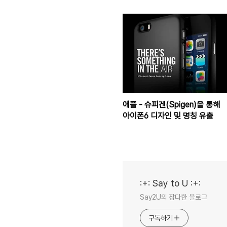
애플 - 슈피겐(Spigen)을 통해
아이폰6 디자인 및 명칭 유출
:+: Say to U :+:
Say2U의 잡다한 블로그
구독하기