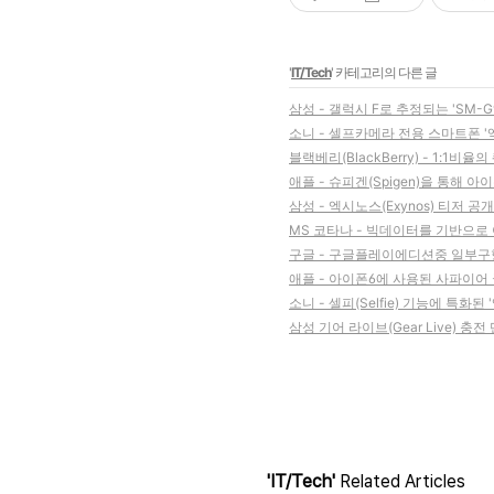
'
IT/Tech
' 카테고리의 다른 글
삼성 - 갤럭시 F로 추정되는 'SM-G90
소니 - 셀프카메라 전용 스마트폰 '
블랙베리(BlackBerry) - 1:1비
애플 - 슈피겐(Spigen)을 통해 아
삼성 - 엑시노스(Exynos) 티저 공개,
MS 코타나 - 빅데이터를 기반으로
구글 - 구글플레이에디션중 일부구형기
애플 - 아이폰6에 사용된 사파이어
소니 - 셀피(Selfie) 기능에 특화된
삼성 기어 라이브(Gear Live) 충
'IT/Tech'
Related Articles