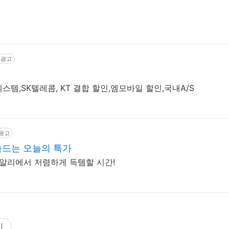
광고
템,SK텔레콤, KT 결합 할인,엠모바일 할인,국내A/S
광고
 쏙드는 오늘의 특가
 알리에서 저렴하게 득템할 시간!
기