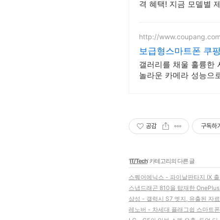
격 혜택! 지금 모델별
http://www.coupang.co
보급형스마트폰 쿠팡 
갤러리를 채울 훌륭한 
놀라운 카메라 성능으로
공감
구독하
'
IT/Tech
' 카테고리의 다른 글
스퀘어에닉스 - 파이날판타지 IX 출
스냅드래곤 810을 탑재한 OnePlus 
삼성 - 갤럭시 S7 엣지, 유출된 
레노버 - 차세대 플래그쉽 스마트폰에