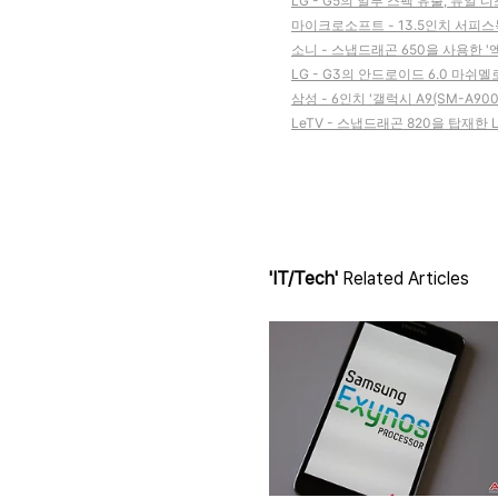
LG - G5의 일부 스펙 유출, 듀얼
마이크로소프트 - 13.5인치 서피
소니 - 스냅드래곤 650을 사용한 '
LG - G3의 안드로이드 6.0 마쉬
삼성 - 6인치 '갤럭시 A9(SM-A90
LeTV - 스냅드래곤 820을 탑재한 L
'IT/Tech'
Related Articles