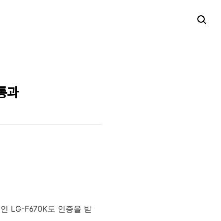
 통과
 LG-F670K도 인증을 받