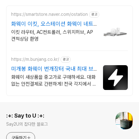
https://smartstore.naver.com/ostation
광고
화웨이 이킷, 오스테이션 화웨이 네트
워크부문 전문업체
이킷 라우터, AC컨트롤러, 스위치허브, AP
견적상담 환영
https://m.bunjang.co.kr/
광고
미개봉 화웨이 번개장터 국내 최대 브
랜드 중고거래
화웨이 새상품을 중고가로 구매하세요. 대화
없는 안전결제로 간편하게! 전국 각지에서 올
라오는 전국구 최다 상품 매일 10만 개 이상
의 신규 상품 업로드
로그 정보
:+: Say to U :+:
Say2U의 잡다한 블로그
구독하기