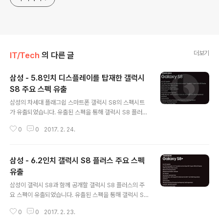
더보기
IT/Tech
의 다른 글
삼성 - 5.8인치 디스플레이를 탑재한 갤럭시
S8 주요 스펙 유출
글 내용
삼성의 차세대 플래그쉽 스마트폰 갤럭시 S8의 스펙시트
가 유출되었습니다. 유출된 스펙을 통해 갤럭시 S8 플러스
는 5.8인치 QHD+ Super AMOLED 디스플레이(커브
0
0
2017. 2. 24.
드 디스플레이 제외 5.6인치)와 전면 800만 / 후면 1200
만 화소 듀얼픽셀 카메라, 4GB RAM, 64GB ROM(micr
oSD 지원), 홍채인식스캐너, IP68 수준의 방진/방수, 하
삼성 - 6.2인치 갤럭시 S8 플러스 주요 스펙
만 AKG가 튜닝한 이어폰을 제공하는 것이 특징이며, 이전
모델들과 같이 삼성페이 및 무선 충전을 지원하고 있습니
유출
글 내용
다.* 스펙시트에는 포함되지 않았지만, AI 어시스턴스인
삼성이 갤럭시 S8과 함께 공개할 갤럭시 S8 플러스의 주
‘빅스비’와 18:9 비율에 맞춘 새로운 시스템 UI/UX가 포함
요 스펙이 유출되었습니다. 유출된 스펙을 통해 갤럭시 S8
될 예정입니다. 또한, 메인 프로세서의 정보는 유출된 스펙
플러스는 6.1인치 QHD+ Super AMOLED 디스플레이
시트를 통해 나오지 않았지만, 2세대 커스텀 아키텍쳐 쿼..
0
0
2017. 2. 23.
(커브드 디스플레이 포함 6.2인치)와 전면 800만 / 후면 1