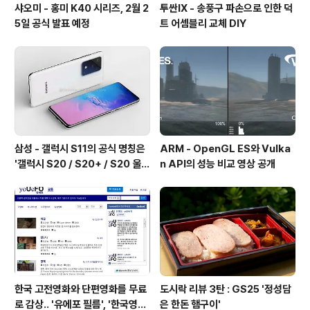
샤오미 - 홍미 K40 시리즈, 2월 2
투싼IX - 송풍구 파손으로 인한 덕
5일 공식 발표 예정
트 어셈블리 교체 DIY
삼성 - 갤럭시 S11의 공식 명칭은
ARM - OpenGL ES와 Vulka
'갤럭시 S20 / S20+ / S20 울트
n API의 성능 비교 영상 공개
라'가 될 예정
한국 고전영화와 단편영화를 무료
도시락 리뷰 3탄 : GS25 '정성담
로 감상.. '유에포 필름', '한국영상
은 한돈 햄구이'