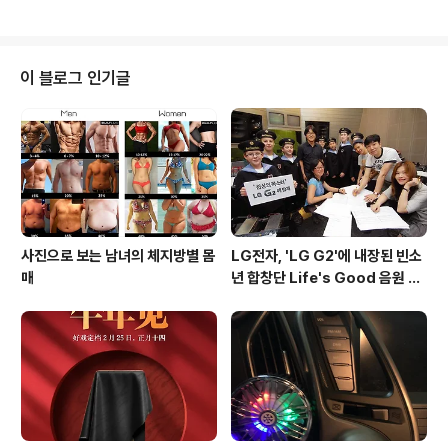
200만 화소 듀얼픽셀 카메라, 4GB RAM, 64GB ROM
(microSD 지원), 홍채인식스캐너, IP68 수준의 방진/방
수, 하만 AKG가 튜닝한 이어폰을 제공하는 것이 특징이
며, 이전 모델들과 같이 삼성페이 및 무선 충전을 지원하고
이 블로그 인기글
있습니다. 또한, 메인 프로세서의 정보는 유출된 스펙시트
를 통해 나오지 않았지만, 오늘 발표된 2세대 커스텀 아키
텍쳐 쿼드코어(Exynos-M2)와 ARMv8 Cortex-A53
쿼드코어로 구성된 big.LITTLE 듀얼 클러스터..
사진으로 보는 남녀의 체지방별 몸
LG전자, 'LG G2'에 내장된 빈소
매
년 합창단 Life's Good 음원 공
개 [mp3 다운로드].