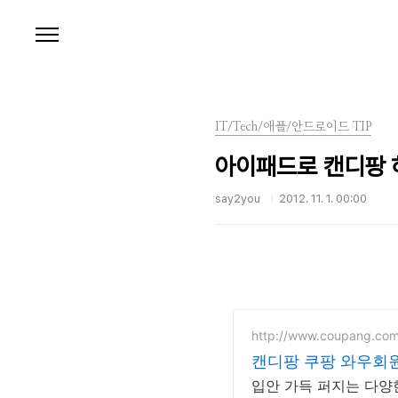
본문 바로가기
IT/Tech/애플/안드로이드 TIP
아이패드로 캔디팡 하
say2you
2012. 11. 1. 00:00
http://www.coupang.co
캔디팡 쿠팡 와우회
입안 가득 퍼지는 다양