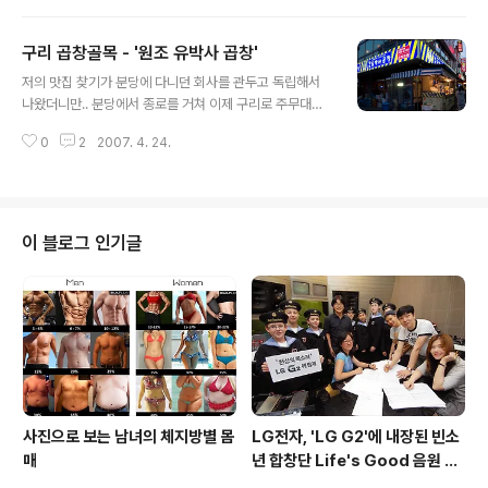
의 인테리어나 서비스, 가격(-_-;)을 가진 곳인데, 전혀 사
전 지식없이 찾아가서 무턱대고 '홍콩 후라이드 라이스'와
구리 곱창골목 - '원조 유박사 곱창'
'씨푸드 차우면'을 주문했습니다. 먼저 나온 것은 다양한 해
글 내용
산물과 야채를 에그 누들위에 얹어낸 씨푸드 차우면(15,9
저의 맛집 찾기가 분당에 다니던 회사를 관두고 독립해서
00원, 부가세별도) 에그면이라 면발의 맛을 느끼기는 어려
나왔더니만.. 분당에서 종로를 거쳐 이제 구리로 주무대가
웠지만, 블랙빈 소스로 맛을 낸 것이라 적당히 간이 배어 짭
바뀌고 있습니다. 오늘은 구리의 최대 번화가(?)인 돌다리
잘(?)한게 먹을만 했습니다. 사진상으로는 사이즈 짐작이
0
2
2007. 4. 24.
근처에 있는 곱창 골목을 다녀왔죠. 구리에 산지는 몇해되
안되시겠지만, 엄청나게 많이 나오더군요. 도저히 ..
었는데 주 무대가 분당일대여서 사실 이곳에서 외식한것은
손에 꼽을 정도로 적었거든요. 주소 : 경기도 구리시 수택동
405-9 전화번호 : 031-568-0320 돌다리는 버스로는
구리 돌다리역, 지하철로는 구리역에서 내리면 되는 곳이
이 블로그 인기글
라 교통편은 좋은 곳이고.. 그래서 사람들로 항상 북적이는
곳이라 유동인구도 꽤 많은 지역입니다. 이 곳에서도 유명
한 곱창골목에 들어서면 양쪽으로 곱창(순대곱창)집들이
빽빽하게 들어차 있습니다. 이곳에서 가장 큰 곳인 '원조 유
박사 곱창'에 들어갔는데..
사진으로 보는 남녀의 체지방별 몸
LG전자, 'LG G2'에 내장된 빈소
매
년 합창단 Life's Good 음원 공
개 [mp3 다운로드].