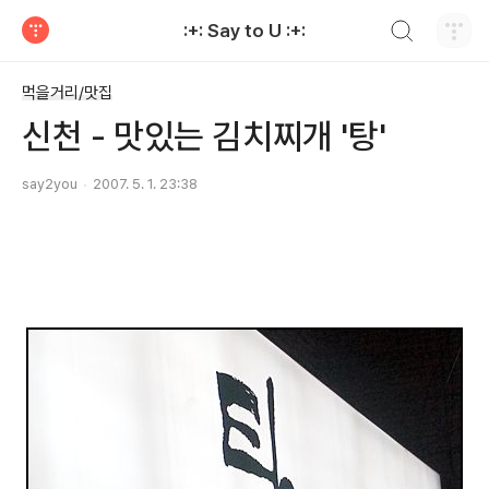
검색하기
:+: Say to U :+:
티스토리
먹을거리/맛집
신천 - 맛있는 김치찌개 '탕'
say2you
2007. 5. 1. 23:38