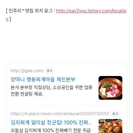
[ 민주리™ 맛집 위치 로그 :
http://say2you.tistory.com/locatio
n
]
http://jjigaa.com/
광고
양마니 명동찌개마을 체인본부
본사 본부장 직접상담, 소상공인을 위한 업종
전환 컨설팅 제공.
https://m.place.naver.com/restaurant/2000732059
광고
김치찌개 덜미살 장군집! 100% 진짜
특수부위 취급
꼬들살 김치찌개 100% 진짜베기 전문 취급