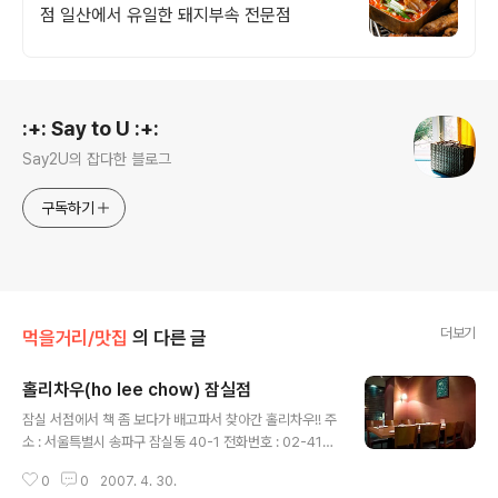
점 일산에서 유일한 돼지부속 전문점
로그 정보
:+: Say to U :+:
Say2U의 잡다한 블로그
구독하기
더보기
먹을거리/맛집
의 다른 글
홀리차우(ho lee chow) 잠실점
글 내용
잠실 서점에서 책 좀 보다가 배고파서 찾아간 홀리차우!! 주
소 : 서울특별시 송파구 잠실동 40-1 전화번호 : 02-411-
6888 홈페이지 : http://www.holeechow.co.kr 중국
0
0
2007. 4. 30.
집(?)치고는 어느 페밀리 레스토랑에도 뒤지지 않을 정도