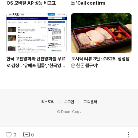
OS 모바일 AP 성능 비교표
는 'Call confirm'
한국 고전영화와 단편영화를 무료
도시락 리뷰 3탄 : GS25 '정성담
로 감상.. '유에포 필름', '한국영상
은 한돈 햄구이'
자료원'
의안내
티스토리
로그인
고객센터
© Daum Corp.
0
0