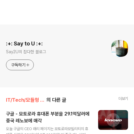
로그 정보
:+: Say to U :+:
Say2U의 잡다한 블로그
구독하기
더보기
IT/Tech/모듈형 스마트폰
의 다른 글
구글 - 모토로라 휴대폰 부분을 29.1억달러에
중국 레노보에 매각
글 내용
오늘 구글의 CEO 래리 페이지는 모토로라모빌리티의 휴