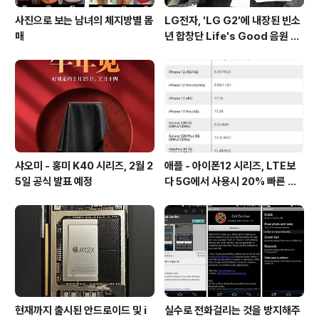
사진으로 보는 남녀의 체지방별 몸
LG전자, 'LG G2'에 내장된 빈소
매
년 합창단 Life's Good 음원 공
개 [mp3 다운로드].
샤오미 - 홍미 K40 시리즈, 2월 2
애플 - 아이폰12 시리즈, LTE보
5일 공식 발표 예정
다 5G에서 사용시 20% 빠른 배
터리 소모량을 보여줘
현재까지 출시된 안드로이드 및 i
실수로 전화걸리는 것을 방지해주