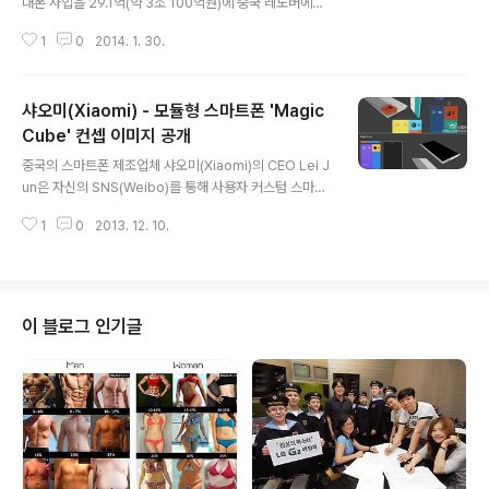
대폰 사업을 29.1억(약 3조 100억원)에 중국 레노버에게
매각한다고 발표했습니다. 매각은 경영권과 지분, 생산시
1
0
2014. 1. 30.
설 등이 대상이며 모토로라 특허 1만7천여건 대부분은 구
글이 계속 보유하지만, 레노버는 이 특허들을 라이선스 방
식으로 사용하는 것이 포함되어 있습니다. 구글은 2011년
샤오미(Xiaomi) - 모듈형 스마트폰 'Magic
8월 모토로라를 125억 달러에 인수하였고, 최근 발표한
모토X, 모토G 역시 스마트폰 자체로는 좋은 평가를 받았으
Cube' 컨셉 이미지 공개
글 내용
나 시장에서 판매량이 좋지 않은 상태였습니다. 이번 매각
중국의 스마트폰 제조업체 샤오미(Xiaomi)의 CEO Lei J
으로 구글의 프로젝트 Ara는 포함되지 않은 거으로 보이
un은 자신의 SNS(Weibo)를 통해 사용자 커스텀 스마트
며, 사용자가 직접 커스텀할 수 있는 모듈형 스마트폰 Ara
폰 매직큐브(Magic Cube)의 컨셉 이미지를 공개하였습
는 안드로이드팀에 병합되어 계속 진행되는 것으로 알려졌
1
0
2013. 12. 10.
니다. 매직큐브는 모토로라가 최근에 발표한 'Project Ar
습니다. 모토로라 휴대폰사업을 인수..
a'와 비슷한 개념의 스마트폰으로 사용자가 원하는 스펙의
파트를 직접 조립해 만드는 신개념 스마트폰입니다. * 컨셉
이미지를 통해서는 카메라(1300만/1500만화소)와 메인
보드 및 배터리부분를 사용자가 원하는 사양으로 직접 교
이 블로그 인기글
체할 수 있는 것으로 보입니다. 출처 : Androidcommuni
ty.com 참고 : 모토로라 - 사용자가 커스텀할 수 있는 스
마트폰을 위한 'Project Ara' 발표