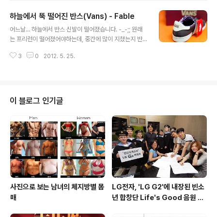
아이폰 홈버튼 문제를 해결하기 위해 스킨로션과 면봉이
하늘에서 뚝 떨어진 반스(Vans) - Fable
출동했습니다. -_-;; 원래는 직장에서 쓰다 남은 알콜로 했
글 내용
던 작업인데, 지금 알콜이 없어 휘발성을 가진 대체품을 찾
어느날... 하늘에서 반스 신발이 떨어졌습니다. -_-;; 원래
다보니 생각난게 스킨입니다. 방법은 아주 간단한데.. 1. 면
는 프리런이 떨어졌어야하는데, 중간에 많이 지쳤는지 반
봉에 스킨을 아주 소량 뭍혀주세요. (혹시나 스킨이 흘러 기
스로 변신해서 내려와버렸네요 ㅠ.ㅠ 하여튼 무료로 반스 -
기내부로 들어가지 않게 꽉 눌러 흐르지 않을정도로 아주
3
0
2012. 5. 25.
파블이 생겨 간단한 리뷰를 합니다. 천연가죽 + 매쉬소재
소량만..) 2. 스킨면봉(?)을 홈버튼 사이드를 따라 힘을 줘
의 파블은 사진이 너무 밝게 나왔는데, 적당히 고급스러운
서 휙휙 돌려가며..
외형을 가지고 있습니다. * 아무리 찾아도 리뷰도 없고, 검
색해도 안나오더군요. 제가 보기엔 괜찮게 생겼는데, 외외
로 인기가 없는 모델같아요. 바닥은 일반적인 캔버스화의
이 블로그 인기글
고무보다는 아주 눈꼽만큼 약간 부드럽긴한데, 요즘엔 워
낙 런닝화들이 많이 나오다보니 그런류와 비교하면 이건
완전 딱딱한 수준.. 그리고, 신발굽은 3Cm입니다. 그리고,
사이즈는 제가 나이키 듀얼퓨전, 뉴발 574등을 270 신는
데.. 이건 265를 신으..
사진으로 보는 남녀의 체지방별 몸
LG전자, 'LG G2'에 내장된 빈소
매
년 합창단 Life's Good 음원 공
개 [mp3 다운로드].