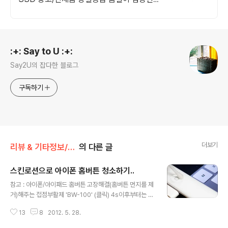
HP DELL 서버용 SAS SATA SSD 당일출
고!
로그 정보
:+: Say to U :+:
Say2U의 잡다한 블로그
구독하기
더보기
리뷰 & 기타정보/리뷰 & 기타 정보
의 다른 글
스킨로션으로 아이폰 홈버튼 청소하기..
글 내용
참고 : 아이폰/아이패드 홈버튼 고장해결(홈버튼 먼지를 제
거)해주는 접점부활제 'BW-100' (클릭) 4s이후부터는 홈
버튼 내부에 먼지 유입을 막는 커버가 있다던데, 나름 깨끗
13
8
2012. 5. 28.
하게 쓰는데도 몇달에 한번씩 홈버튼이 잘 안눌리는 현상
이 발생하더군요. 이런 아이폰과 패드의 고질적인 약점인