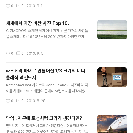
전거라고 하면 앞뒤로 패달과 안장이 있는 모습을 상상하
작성시간
0
0
2013. 9. 1.
지만, 이 자전거는 좌우로 패달과 안장이 달려있는 것이 특
징입니다. 서로 대화를 하면서 탈 수 있기 때문에 데이트용
으로는 최적이겠지만, 서로 패달을 밟는지 보여 앞뒤로 된
세계에서 가장 비싼 사진 Top 10.
2인용 자전거에서 자주 보이는(?) 뒤에서 패달 돌리는 척
글 내용
GIZMODO에 소개된 세계에서 가장 비싼 가격의 사진들
하기는 못하겠네요. ^^; 출처 : http://theawesomer.co
을 소개합니다. 1880년부터 2001년까지 다양한 주제의
m/a-bicycle-built-for-two/248956/
10가지 사진은 현재까지도 그 가치가 인정되는 작품들로,
상상을 초월하는 가격이 책정되어 있습니다. 10위 : 빌리
작성시간
0
0
2013. 9. 1.
키드의 사진 (1880 년) 230만 달러 (약 25억 5000만
원) 9위 : 무제 # 153 by Cindy Sherman (1985) 270
만 달러 (약 29억 9430만원) 8위 : The Pond / Moonli
라즈베리 파이로 만들어진 1/3 크기의 미니
ght by Edward Steichen (1904) 290만 달러 (약 32
클래식 맥킨토시
억 1610만원) 7위 : Los Angels by Andreas Gursky
글 내용
(1998) 290만 달러 (약 32억 1610만원) 6위 : 99Cent
RetroMacCast 사이트의 John Leake가 라즈베리 파
Ⅱ, Diptychon by An..
이를 사용해 1/3 스케일의 클래식 맥킨토시를 제작하였습
니다. 미니맥을 제작하는데는 총 12시간의 시간과 100달
작성시간
0
0
2013. 8. 28.
러의 비용이 들었으며, 3.5인치 디스플레이(512 * 384)
가 내장되었습니다. 또한 라즈베이 파이로 구현하였기 때
문에 USB, 랜포트, HDMI까지 갖추고 있고, 무선 키보드
만약.. 지구에 토성처럼 고리가 생긴다면?
및 마우스를 통해 실제 동작이 가능합니다. 그리고, 동영상
글 내용
만약.. 지구에 토성처럼 고리가 생긴다면.. 어떨까요?대부
을 통해 이 미니맥이 오픈소스 Mini vMac emulator를
분 물과 얼음, 먼지로 이루어진 5개의 고리가 생긴 지구를
통해 시스템 6을 운영할 수 있음을 확인할 수 있습니다. 출