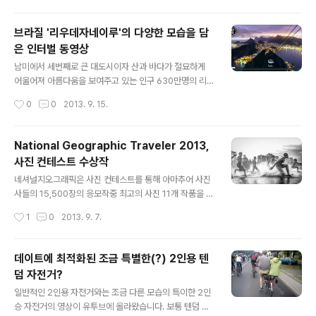
팀이 출전하며, 23일까지 단판승부 방식으로 총 50경기의
예선과 25 ~ 26일 3판 2선제의 8강이 치뤄질 예정입니
브라질 '리우데자네이루'의 다양한 모습을 담
다.그리고, 롤드컵 준결승은 9월 29 ~ 30일 5전 3승제로
은 인터벌 동영상
펼쳐지며, 대망의 결스은 10월 6일 5판 3선승으로 진행될
글 내용
예정입니다.■ 롤드컵 경기일정라운드일정경기장소12강9
남미에서 세번째로 큰 대도시이자 산과 바다가 절묘하게
월 16일 (월) ~ 22일 (일)풀리그 (총 50 경기)Culver 스
어울어져 아름다움을 보여주고 있는 인구 630만명의 리우
튜디오8강9월 24일 (화) ~ 25일 (수)조별리그 (3전 2선
데 자네이루를 PhaseOne IQ180, 5D Mark2, 5D Ma
작성시간
0
0
2013. 9. 15.
승)갈렌 센터준결승9월 28일 (토) ~ 29일 ..
rk3로 촬영한 브라질 '리우데자네이루' 인터벌 동영상입니
다. 촬영 : Joe Capra
National Geographic Traveler 2013,
사진 컨테스트 수상작
글 내용
네셔널지오그래픽은 사진 컨테스트를 통해 아마추어 사진
사들의 15,500장의 응모작중 최고의 사진 11개 작품을 선
정하였습니다.선정된 베스트 10과 Viewers' Choice를
작성시간
1
0
2013. 9. 7.
소개합니다. (__) 10위 - Guanjiang Shou : by Chan K
wok Hung 9위 - Piano Play at Sunset : by Nikola
Smernic 8위 - The Tata Honda Sect : by Gergely
데이트에 최적화된 조금 특별한(?) 2인용 텐
Lantai-Csont 7위 - Sakura : by Hideyuki Katagiri
덤 자전거?
6위 - Children of Reindeer : by Michelle Schantz
글 내용
5위 - Portrait of an Eastern Screech Owl : by Gra
일반적인 2인용 자전거와는 조금 다른 모습의 특이한 2인
ham McGeorge 4위 - ..
승 자전거의 영상이 유투브에 올라왔습니다. 보통 텐덤 자