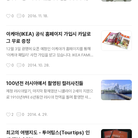
있었던 녀석이라..테스트중인 기기중 전면 카메라 모듈만
더군요 ㅠ.ㅠ결국 부품가 14850원인 송풍구를 대리점판
빼와서 급하게 조립완료! 갤럭시S6은 뒷판에 양면테이프
매가보다 높은 22460원에 인터넷으로 구매를 하였습니
작성시간
0
0
2016. 11. 18.
만 충분한(?) 열로 녹이면 분해가 어렵지 않은 기종이라 몇
다. 또한, 원할한 탈거를 위해 투싼IX 센터페시아 탈거를 비
분만에 끝내버린 것 같네요.그동안 방치해서 미안한 마음
롯해 여..
에 업데이트도 해주고.. 이리저리 만지다가 다시 서랍행~~
이케아(IKEA) 공식 홈페이지 가입시 카달로
그 무료 증정
글 내용
12월 3일 광명에 오픈 예정인 이케아가 홈페이지를 통해
'이케아 패밀리' 사전 가입을 받고 있습니다. IKEA FAMIL
Y 가입하기: IKEA.kr/IKEAFAMILY '이케아 패밀리 멤버
작성시간
0
0
2014. 10. 28.
십' 가입후 홈페이지에 로그인해서 연락처와 주소를 업데
이트하면 이케아의 카달로그, 홈퍼니싱 아이디어 온라인
매거진 등을 받아볼 수 있고, 헤이홈이나 이케아 매장 등에
100년전 러시아에서 촬영된 컬러사진들
방문해서 커피 등을 제공받을 수 있다고 합니다. * 패밀리
글 내용
제정 러시아말기, 마지막 황제였던 니콜라이 2세의 지원으
멤버쉽을 통해 디지털 카드를 스마트폰으로 다운받을 수
로 1910년부터 6년동안 러시아 전역을 돌며 촬영한 사진
있습니다. 또한 매장에 200개 이상의 제품을 특별가로 제
작가 세르게이 프로쿠딘-고르스키(Sergey Prokudin-
공하며, 패밀리 멤버십 대상의 제품을 파격 할인가격으로
Gorsky)의 사진들입니다. 사진작가이자 화학자인 그는
선보일 예정이라고 하는군요. 다만, 수많은 사람들이 몰리
작성시간
2
0
2014. 4. 29.
이 사진들을 촬영하기 위해 22개의 나무상자속에 흑백인
면서 사이트가 엄청나게 느려졌다는 것이 단점 ㅠ.ㅠ오랫
화지 및 유리 감광판, 필터, 프로젝터들을 황실에서 지원받
동안 시도해서 겨우 성..
은 암실이 갖춰진 마차를 싣고 러시아의 풍경과 사람들을
최고의 여행지도 - 투어팁스(Tourtips) 인
기록했으며, 빨강, 초록, 파랑의 필터를 통해 3장의 흑백 원