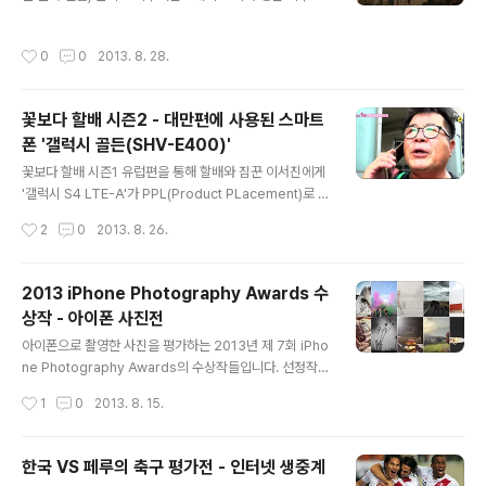
상상해보세요. ^^
처 : Mashable
작성시간
0
0
2013. 8. 28.
꽃보다 할배 시즌2 - 대만편에 사용된 스마트
폰 '갤럭시 골든(SHV-E400)'
글 내용
꽃보다 할배 시즌1 유럽편을 통해 할배와 짐꾼 이서진에게
'갤럭시 S4 LTE-A'가 PPL(Product PLacement)로 제
공된 것은 수차례 방송에 노출된 화면을 통해 아시죠? 특히
작성시간
2
0
2013. 8. 26.
신구 할배가 드라마를 볼때 눈동자 인식 기능을 사용하거
나 스트라스부르에서 사진 촬영에 사용하여 눈에 띄기도
하였는데.. 시즌2 대만편에서는 PPL로 중장년층을 위한
2013 iPhone Photography Awards 수
효도폰으로 출시한 '갤럭시 골든(SHV-E400)'이 제공된
상작 - 아이폰 사진전
듯 합니다. 이 스마트폰은 숙소를 찾을때 백일섭 할배가 통
글 내용
화하면서 몇차례 방송에 나오더군요. ^^ 갤럭시 골든은 20
아이폰으로 촬영한 사진을 평가하는 2013년 제 7회 iPho
11년에 안드로이드 2.3 진저브레드 탑재한 폴더형 스마트
ne Photography Awards의 수상작들입니다. 선정작들
폰 W999의 후속으로 3.7인치 슈퍼 아몰레드 디스플레이
을 보면, 역시 사진은 장비보다는 사물을 보는 감성과 빛을
작성시간
1
0
2013. 8. 15.
를 듀얼로 사용한 스마트폰입니다. 중국의 '성룡폰(SCH-
다루는 기술인듯하네요. 더 많은 사진은 : http://www.ip
W2013..
pawards.com/?project=2013-winners
한국 VS 페루의 축구 평가전 - 인터넷 생중계
글 내용