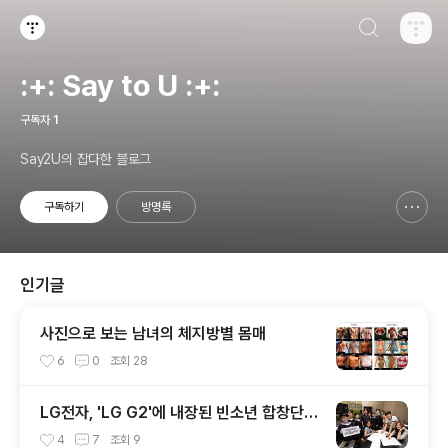
검색하기
티스토리
:+: Say to U :+:
구독자
1
Say2U의 잡다한 블로그
구독하기
방명록
신고하기 레이어
열기
인기글
사진으로 보는 남녀의 체지방별 몸매
6
0
조회
28
LG전자, 'LG G2'에 내장된 빈소년 합창단 L
ife's Good 음원 공개 [mp3 다운로드].
4
7
조회
9