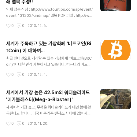
쇄 맵북 수령!!
판을 빠르게 연속 촬영하는 방법을 개발을 통해 컬러사진
글 내용
을 구현했다고 합니다. 6년여간 총 1만여장의 사진을 촬영
인쇄 맵북 신청 : http://www.tourtips.com/ap/event/
후 러시아를 떠나 파리로 이주한 세르게이 프로쿠딘-고르
event_131202/kindmap/ 맵북 PDF 파일 : http://ww
스키는 사망전까지 3500여장의 남겼으며, 그가 1944년
w.tourtips.com/ap/guidebook/main/ 투어팁스에서
작성시간
0
0
2013. 12. 6.
사망한후 이 사진들은 1948년..
이벤트로 제공하는 인쇄 맵북을 오늘 수령하였습니다. ^^;
온라인에서 PDF 파일로 지도를 보고 너무 마음에 들어 신
청했던 지도인데, 한번만에 신청 성공으로 겟!! 착불택배로
세계가 주목하고 있는 가상화폐 '비트코인(Bi
내년초에 놀러갈 오사카와 예비용인 하와이를 수령~ 가로
tCoin)'에 대하여...
15, 세로 21의 크기로 일반 가이드북과 같은 크기인 이 지
글 내용
도는 구역별로 나뉘어 인쇄되어 있기 때문에 들고 다니면
최근 인터넷으로 거래할 수 있는 가상화폐 '비트코인(BitC
서 보기 좋더군요. 특히 간단한 여행정보외에도 지도상에
oin)'에 대한 관심이 높아지고 있습니다. 컴퓨터의 메모리
가볼만한 곳 표시 및 지하철 출구표시까지.. 여행할때 지하
단위인 비트(Bit)와 동전(Coin)의 합성어인 비트코이는 2
작성시간
0
0
2013. 12. 4.
철 출구때문에 헷갈린 적이..
009년 사카모토 사토시(Satoshi Nakamoto)가 만든 디
지털 통화, 즉 가상화폐입니다. 지금도 싸이월드 도토리, 카
카오 초코등 특정 서비스업체가 제공하는 가상화폐가 통용
세계에서 가장 높은 42.5m의 워터슬라이드
되고 있지만, 비트코인은 이처럼 통화를 발행하고 관리&운
'메가블래스터(Meg-a-Blaster)'
영하는 주체가 없습니다. 대신, 비트코인의 거래는 P2P 기
글 내용
반 분산 데이터베이스에 의해 이루어지며, 공개 키 암호 방
세계에서 가장 높고, 무서운 워터슬라이드가 내년 봄에 완
식 기반으로 거래를 수행하게 되므로 비트코인을 만들고
공된다고 합니다. 미국 미주리주 캔자스 시티에 있는 시리
거래하고 비트코인을 현금으로 바꾸는 사람 모두가 비트코
터반 워터파크(Schlitterbahn)에 생길 '메가블래스터(M
작성시간
0
0
2013. 11. 20.
인 발행주입니다. 그리고, 익명성과 공개성을 가진 화폐이
eg-a-Blaster)'는 높이가 무려 140피트(약 42.5미터)
기 때문에 비트코..
로 브라질 포트알래자에 있는 '인새노(Insano)'의 41미터