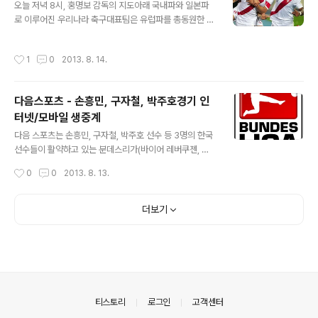
오늘 저녁 8시, 홍명보 감독의 지도아래 국내파와 일본파
로 이루어진 우리나라 축구대표팀은 유럽파를 총동원한 남
미의 강호 페루와 수원월드컵 경기장에서 국가대표 평가전
을 치루게 됩니다. 페루는 피파랭킹 22위로 최근 4경기 전
작성시간
1
0
2013. 8. 14.
적 2승 1무 1패이며, 우리나라는 최근 4경기 전적 2무 2패
로 반전의 기회를 노리는 입장입니다. 페루는 축구팬들에
게 익숙한 클라우디오 피사로(독일 바이에른 뮌헨)와 파울
다음스포츠 - 손흥민, 구자철, 박주호경기 인
로 게레로(스페인 비야레알), 제페르손 파르판(독일 샬케 0
터넷/모바일 생중계
4)이 이끄는 공격 라인이 있지만, 최근 4경기에서 3골만을
글 내용
기록하고 있어 수비를 어떻게 하느냐가 승패를 좌우할 것
다음 스포츠는 손흥민, 구자철, 박주호 선수 등 3명의 한국
같습니다. 이번경기는 MBC를 통해 생중계되며, 인터넷 생
선수들이 활약하고 있는 분데스리가(바이어 레버쿠젠, 볼
중계는 다음(http://goo.gl/XYNik2)으로 시청이 가능하
프스부르크, 마인츠05)의 경기를 모바일/PC로 HD 생중
작성시간
0
0
2013. 8. 13.
며, 아이돌그룹 E..
계하고 있습니다. 또한, 주요 장면 하이라이트 동영상 등을
함께 제공해 축구팬들이 시차에 상관없이 언제 어디서나
자신이 원하는 시간에 경기 콘텐츠를 즐길 수 있도록 할 계
더보기
획이라고 합니다. PC웹 중계 : http://sports.media.da
um.net/live/bundesliga/모바일 중계 : http://m.spor
ts.daum.net/sports/live/
의안내
티스토리
로그인
고객센터