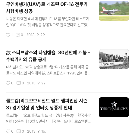
의 세계 기록을 경신할 예정입니다. 매가 블래스터의 하강
무인비행기(UAV)로 개조된 QF-16 전투기
속도는 시속 60마일(약 96.5km/h) 정도가 될 것으로 예
시험비행 성공
상되는데, '메가블래스터(Meg-a-Blaster)'는 웬만한 용
글 내용
기가 아니면 탈 엄두도 안날 것 같네요. ㄷㄷㄷ 출처 : giz
보잉은 퇴역한 4 세대 전투기 F-16를 무인화한 테스트기
modo
인 'QF-16'의 첫 비행을 성공적으로 완료했다고 발표했습
니다. 시험 비행을 통해 QF-16은 유인 기계와 손색없는 성
작성시간
1
0
2013. 9. 29.
능을 발휘하여 향후 본격적인 생산 단계에 들어갈 수 있을
듯 합니다. 이번 무인 항공기에 사용된 F-16는 애리조나의
공군 기지에서 15년 동안 예비기기(mothballed)로 보관
故 스티브잡스의 타임캡슐, 30년만에 개봉 -
되어 있던 것으로, 시험 제작기로 6대의 기체가 생산되었
수백가지의 유품 공개
습니다. 이번 시험 비행은 지상에서 2명의 조종사가 QF-1
글 내용
6을 원격 제어하여 플로리다 공군 기지에서 이륙하여 멕시
내셔널지오그래픽 방송프로그램 '디거스'를 통해 미국 콜
코 만에 이르는 코스를 설정해 순항 고도 4 만 피트, 최대
로라도 아스펜 지역에서 故 스티브잡스가 1983년에 묻은
속도 마하 1.47를 달성하였습니다. 또한 비행을 통해 '배럴
타임캡슐을 30년만에 꺼내 내용물을 공개했습니다. 이 타
작성시간
0
0
2013. 9. 22.
롤(Barrel Roll)'과 '스플릿 S(Sprit S)'과..
임캡슐은 직경 4m에 달하는 거대한 관으로 여러명의 인력
과 포크레인등 중장비를 동원해 발굴했으며, 수백가지 유
품들이 들어가 있었다고 합니다. 이 타임캡슐안에는 1983
롤드컵(리그오브레전드 월드 챔피언십 시즌
년에 개최된 국제 디자인 컨퍼런스에 참석해 프리젠테이션
3) 경기일정 및 인터넷 생중계 안내
할때 사용한 리사 마우스와 여러장의 사진들, 네임태그, 비
글 내용
디오 테이프, 노트패드, 여석팩짜리 발렌타인 맥주등이 포
롤드컵(리그오브레전드 월드 챔피언십 시즌3)이 한국시간
함되어 있다고 합니다. 출처 : CNET
9월 16일부터 10월 5일까지 미국 캘리포니아 로스앤젤레
스 내 Culver 스튜디오, 갈렌 센터, 스테이플스 센터에서
작성시간
0
0
2013. 9. 16.
열리게 됩니다.이번 롤드컵 시즌3에는 총 6개 지역 14개