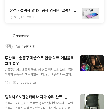
삼성 - 갤럭시 S11의 공식 명칭은 '갤럭시 S2
0 / S20+ / S20 울트라'가 될 예정
0
0
조회
3
Converse
분류 전체보기
주요 글 목록
블로그 공지사항
공지
투싼IX - 송풍구 파손으로 인한 덕트 어셈블리
교체 DIY
글 내용
송풍구형 거치대를 사용하다가 힘을 줘서 고정했더니 중앙
좌측의 송풍구가 파손되었습니다. ㅜ.ㅜ기존까지는 크게
불편이 없었으나 여름이 되서 에어컨을 사용하는 횟수가
작성시간
1
2
2020. 6. 28.
늘다보니 송풍구 방향 조절이 안되어 교체를 결심! 현대모
비스 WPC(https://www.mobis.co.kr/customer/pa
rt-info/mycar/index.do)를 통해 해당 부품의 공식 명
갤럭시 S6 전면카메라 자가 수리 완료 -_-
칭이 '덕트 어셈블리-센터 에어 벤트,좌측'이며, 부품번호
글 내용
갤럭시 S7에 밀려 오랫동안(?) 박스안에서 방치되고 있던
가 974102S105TAN인 것을 확인했습니다. 그리고 판매
갤럭시 S6를 드디어 수리했습니다. 전면 카메라에 이상이
점을 조회해보니 집근처엔 해당 부품을 판매하는 곳이 없