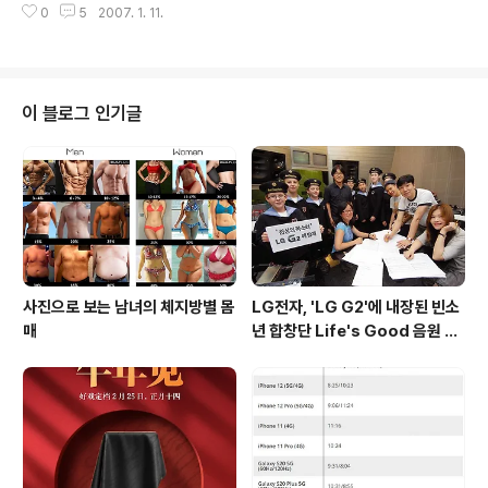
군데로 나뉩니다. 윗층은 정통 중식 레스토랑이고, 아래층
0
5
2007. 1. 11.
본 칸꼬시.. 주소 : 모름 -_ - ; (잠실성당에서 종합운동장방
은 퓨전 빠우처입니다. (쉽게말해 위에는 식사위주, ..
향에 보이는 GS25 편의점 골목) 전화번호 : 02-413-91
35 수십년간 신천에 살아본 경험으로는 맛집 웬만해서는
없습니다. 하지만, 제가 신천을 떠나니 하나둘씩 맛집들이
늘어나에요.(췌!) 칸꼬시는 손님 거의 대부분이 닭도리찜을
이 블로그 인기글
주문해서 먹을 정도로 유명하고.. 지난번 갔을때는 기다리
는 사람이 너무 많아 포기했던 곳이라 과연 어떤 맛이라까?
라는 생각이 들어 초저녁부터 갔습니다. 에헴; 내부는 허름
한것이 웬지 종로의 피맛골내의 술집과도 비슷한 호프집
분위기입니다. 벽..
사진으로 보는 남녀의 체지방별 몸
LG전자, 'LG G2'에 내장된 빈소
매
년 합창단 Life's Good 음원 공
개 [mp3 다운로드].