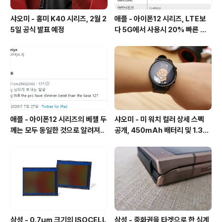
샤오미 - 홍미 K40 시리즈, 2월 2
애플 - 아이폰12 시리즈, LTE보
5일 공식 발표 예정
다 5G에서 사용시 20% 빠른 배
터리 소모량을 보여줘
애플 - 아이폰12 시리즈의 베젤 두
샤오미 - 미 워치 컬러 상세 스펙
께는 모두 동일한 것으로 알려져..
공개, 450mAh 배터리 및 1.39
인치 AMOLED 탑재
삼성 - 0.7㎛ 크기의 ISOCELL
삼성 - 중화권을 타겟으로 한 심계