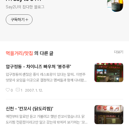
Say2U의 잡다한 블로그
구독하기
더보기
먹을거리/맛집
의 다른 글
압구정동 - 차이니즈 빠우처 '봉주루'
글 내용
압구정동에 괜찮은 중식 레스토랑이 있다는 말에.. 이번주
맛찾사 모임을 이곳으로 결정하고 멤버들과 함께 다녀왔습
니다. 골목안에 있다고해서 찾기 어렵지 않을까 생각했는
0
1
2007. 1. 12.
데, 예전에 스튜디오에서 사진 찍을때 몇번 갔던 골목이더
군요. 오랜만에 찾아가니 이런 곳이 생겼더라는.. (극장 이
름은 언제 CGV로 바뀐거지??) 주소 : 서울 강남구 신사동
신천 - '칸꼬시 (닭도리찜)'
600번지 ISA빌딩 (압구정 CGV 바로 옆골목, 지하철 3번
글 내용
출구 도보로 5분내외) 전화번호 : 02-3447-0001, 000
예전부터 말로만 듣고 가볼려고 했던 칸꼬시였습니다. 닭
2 홈페이지 : http://www.bongjooroo.co.kr 특이사항
도리찜 전문점이라고만 알고 갔는데 밖에서 보기에는 '꼬
: 모든 음식은 부가세 10% 별도 봉주루는 입구에서부터 두
치구이 전문점' -_ -;; 잘못왔나 몇번이고 생각끝에 들어가