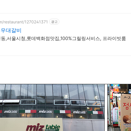
om/restaurant/1270241371
광고
의우대갈비
동,서울시청,롯데백화점맛집,100%그릴링서비스, 프라이빗룸