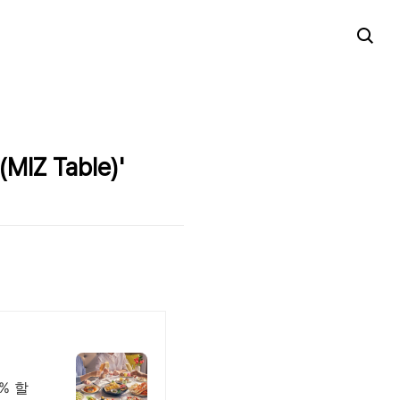
Z Table)'
% 할