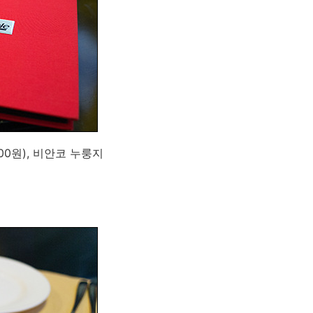
0원), 비안코 누룽지