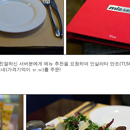
친절하신 서버분에게 메뉴 추천을 요청하여 인살라타 만조(11,50
깔조네(가격기억이 ㅠ.ㅠ)를 주문!