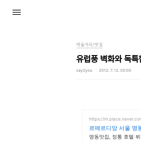
본문 바로가기
먹을거리/맛집
유럽풍 벽화와 독특한
say2you
2012. 7. 12. 00:00
https://m.place.naver.c
르메르디앙 서울 명
명동맛집, 정통 호텔 뷔