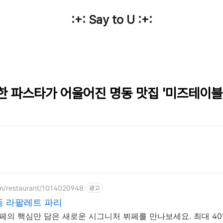
:+: Say to U :+:
 파스타가 어울어진 명동 맛집 '미즈테이블(MI
om/restaurant/1014020948
광고
동 라팔레트 파리
페의 핵심만 담은 새로운 시그니처 뷔페를 만나보세요. 최대 40