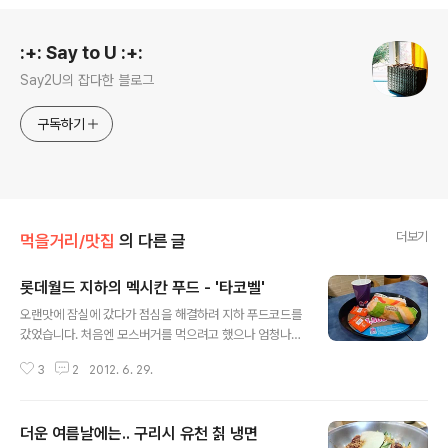
로그 정보
:+: Say to U :+:
Say2U의 잡다한 블로그
구독하기
더보기
먹을거리/맛집
의 다른 글
롯데월드 지하의 멕시칸 푸드 - '타코벨'
글 내용
오랜맛에 잠실에 갔다가 점심을 해결하려 지하 푸드코드를
갔었습니다. 처음엔 모스버거를 먹으려고 했으나 엄청나게
긴 줄(-_-)에 바로 옆 타코벨로 이동.. 무엇을 먹을까 고민
3
2
2012. 6. 29.
하다 '콤보2 (5,500원)'을 주문. 브리또 수프림, 소프트 타
코, 음료(리필가능), 및 소스(매운,보통,순한중 선택가능)가
포함된 메뉴인데, 가격대비 괜찮을 것 같아 보이더군요.. 자
더운 여름날에는.. 구리시 유천 칡 냉면
리에 앉아서 벨이 울릴때마다 주문번호를 확인... 드디어 제
글 내용