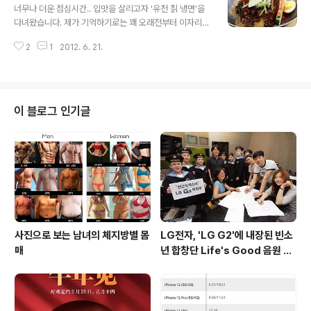
차례가 와서 음식을 받아왔습니다. 보통맛 소스에 음료는
너무나 더운 점심시간.. 입맛을 살리고자 '유천 칡 냉면'을
사이다(리필가능)를 선택.. 먼저 또르띠아 안에 다진쇠고기
다녀왔습니다. 제가 기억하기로는 꽤 오래전부터 이자리에
에 콩, 레드소스 및 야채와 샤워크림과 치즈등이 들어 있는
있던 걸로 기억하는데.. 날이 워낙 더워서인지 애매한 위치
'브리또 수프림'.. 그 미국 콩 통조림(이름이 생각안나네요 -
2
1
2012. 6. 21.
임에도 손님들이 계속 오시더군요. 꽤 오래전에는 TV에도
_-ㅋ) 맛이 강하게 느껴졌고, 보기엔 좀 애매한 비주얼..
나왔던 맛집이라는데.. 본적이 없으니 -_-ㅋ.. 여튼 비빔면
과 왕만두를 주문했습니다. (냉면 6,000원 / 왕만두 5,00
0원) 왕만두입니다. 오랜만에 잡냄새없는 왕만두를 먹었어
요. 맛은 있지만, 사이즈가 다른집 왕만두에 비해 10%는
이 블로그 인기글
작은 느낌.. 비빔냉면 등장.. 아 다른건 모르겠고, 시원하게
살얼음 띄운 육수를 살짝 넣어 쓱쓱 비벼먹으니 지친 여름
에 활력소!! 오장동같은 제대로된 냉면과 분식집 냉면의 중
간 단계(?)이며, 칡이 들어가 검은 면이 찰지게 양념에 감겨
꽤 ..
사진으로 보는 남녀의 체지방별 몸
LG전자, 'LG G2'에 내장된 빈소
매
년 합창단 Life's Good 음원 공
개 [mp3 다운로드].