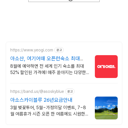
https://www.yeogi.com
광고
아소산, 여기어때 오픈런숙소 최대
81% 할인
8월에 예약하면 전 세계 인기 숙소를 최대
52% 할인된 가격에! 매주 쏟아지는 다양한
혜택! 앱으로 알림 받고 똑똑하게 숙소 예약
하기
https://band.us/@asoskyblue
광고
아소스카이블루 26년요금안내
3월 벚꽃투어, 5월~가정의달 이벤트, 7~8
월 여름휴가 시즌 오픈 한 여름에도 시원한
라운딩, 실시간 요금 확인하기