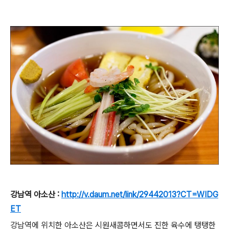
강남역 아소산 :
http://v.daum.net/link/29442013?CT=WIDG
ET
강남역에 위치한 아소산은 시원새콤하면서도 진한 육수에 탱탱한