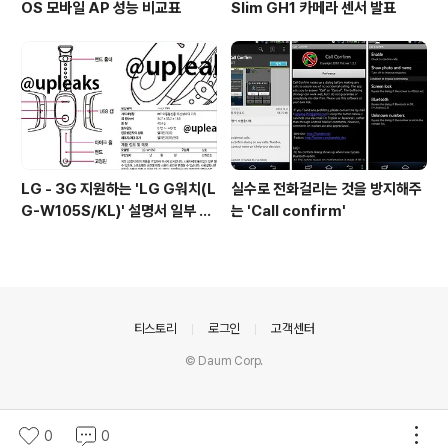
OS 모바일 AP 성능 비교표
Slim GH1 카메라 센서 발표
LG - 3G 지원하는 'LG G워치(L
실수로 전화걸리는 것을 방지해주
G-W105S/KL)' 설명서 일부 유
는 'Call confirm'
출
의안내
티스토리
로그인
고객센터
© Daum Corp.
0
0