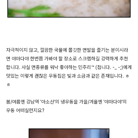
자극적이지 않고, 깔끔한 국물에 쫄깃한 면발을 즐기는 분이시라
면 야마다야 한번쯤 가봐야 할 장소로 스크랩하길 강력하게 추천
합니다. 사실 면종류를 워낙 좋아하는 민주리™ (접니다. -_ -;)에게
맛있는 이렇게 괜찮은 우동집은 빛과 소금과 같은 존재입니다. ㅎ
ㅎ
봄/여름엔 강남역 '아소산'의 냉우동을 가을/겨울엔 '야마다야'의
우동 어떠실런지요?