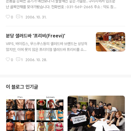
온몸을 감싸는 공기가 예전보다 더 쌀쌀해진 깊은 가을밤.. 구리시에서 입소문
난 골목안채를 찾아가봤습니다. 전화번호 : 031-569-2665 주소 : 약도 참조
(모르는 사람은 정말 찾아가기가 힘들어요..) 정말 골목안채라는 상호가 어울릴
0
1
2006. 10. 31.
정도로 골목안쪽에 있어 구리시 돌다리 근처를 한참을 배회하다 다른사람에게
물어봐서야 찾았습니다. 조금 늦은 시간에 갔는데도 사람들이 많아서 밖에서 미
리 주문을 하고, 10여분을 기다렸습니다. 이집 메뉴는 딱 2가지. 낙지볶음과 바
분당 샐러드바 '프리비(Freevi)'
지락 칼국수입니다. 앞서온 두팀이 빠져나가고서야 안으로 들어갈 수 있었고,
글 내용
미리 주문을 받았기 때문에 음식은 생각보다 빨리 나왔습니다. 오늘의 주메뉴인
VIPS, 바이킹스, 무스쿠스등의 샐러드바 브랜드는 상당히
철판위에 김이 모락모락나고 있는 낙지볶음입니다. 저절로 침이 고이는 그런 색
많지만, 이에 못지 않은 프리미엄 샐러드바 프리비를 소개
상을 보여주는데....
합니다. 홈페이지 : http://www.freevi.co.kr 전화번호 :
0
1
2006. 10. 28.
031-782-9696 매장위치 : 경기도 성남시 분당구 구미
동 포스빌 지하 1층 (오리역 7번 출구와 연결) 기본적으로
매장에서 좌석을 안내받으면, 샐러드바를 이용하시고 취향
에 따라 애드메뉴를 선택합니다. (개인적으로 롤쉬림프 추
천!) 주문을 하셨다면, 바로 샐러드 바를 이용할 수 있는데
이 블로그 인기글
대략적인 분위기는 아래와 같습니다. 아.. 먹느라 촬영할 시
간이 없었습니다. -_ -;; 뭐.. 분위기야 바이킹스나 VIPS 이
런 곳과 별반 차이점 없고, 직원들도 친철했습니다. 프리비
의 최대 장점은 데이트 코스입니다. ^^;; ..