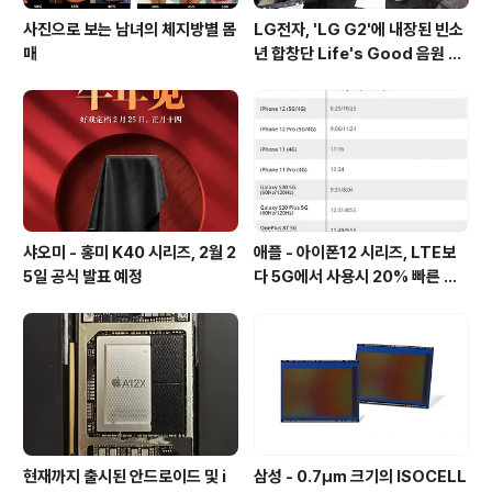
사진으로 보는 남녀의 체지방별 몸
LG전자, 'LG G2'에 내장된 빈소
매
년 합창단 Life's Good 음원 공
개 [mp3 다운로드].
샤오미 - 홍미 K40 시리즈, 2월 2
애플 - 아이폰12 시리즈, LTE보
5일 공식 발표 예정
다 5G에서 사용시 20% 빠른 배
터리 소모량을 보여줘
현재까지 출시된 안드로이드 및 i
삼성 - 0.7㎛ 크기의 ISOCELL