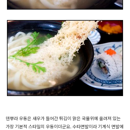
덴뿌라 우동은 새우가 들어간 튀김이 맑은 국물위에 올려져 있는
가장 기본적 스타일의 우동이더군요. 수타면발이라 기계식 면발에