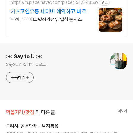
https://m.place.naver.com/place/1537348539
광고
카츠고엔우동 네이버 예약하고 바로드
세요.
의정부 데이트 맛집의정부 일식 돈까스
로그 정보
:+: Say to U :+:
Say2U의 잡다한 블로그
구독하기
더보기
먹을거리/맛집
의 다른 글
구리시 '골목안채 - 낙지볶음'
글 내용