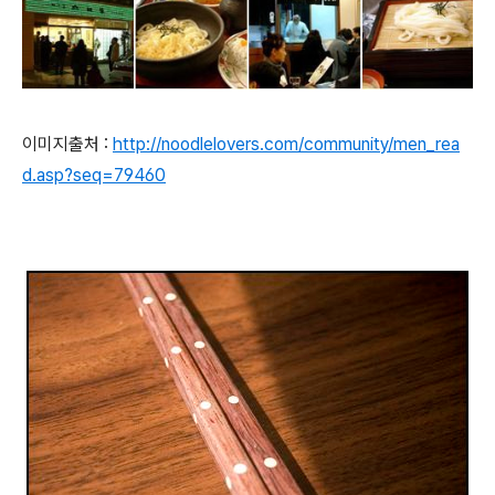
이미지출처 :
http://noodlelovers.com/community/men_rea
d.asp?seq=79460