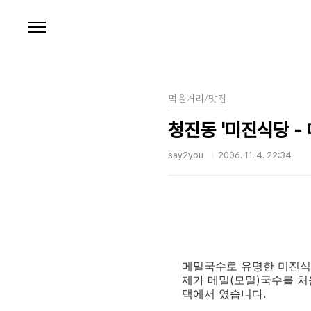
본문 바로가기
먹을거리/맛집
청진동 '미진식당 -
say2you
2006. 11. 4. 22:34
메밀국수로 유명한 미진식
제가 메밀(모밀)국수를 처
댁에서 였습니다.