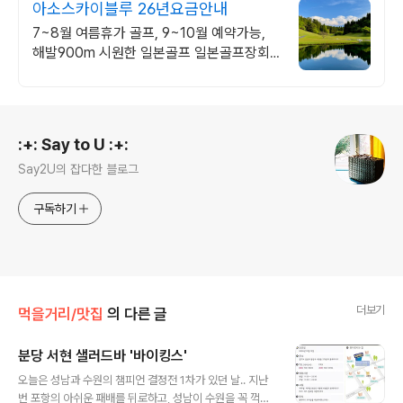
아소스카이블루 26년요금안내
7~8월 여름휴가 골프, 9~10월 예약가능,
해발900m 시원한 일본골프 일본골프장회
원권, 특가요금 확인하기
로그 정보
:+: Say to U :+:
Say2U의 잡다한 블로그
구독하기
더보기
먹을거리/맛집
의 다른 글
분당 서현 샐러드바 '바이킹스'
글 내용
오늘은 성남과 수원의 챔피언 결정전 1차가 있던 날.. 지난
번 포항의 아쉬운 패배를 뒤로하고, 성남이 수원을 꼭 꺽어