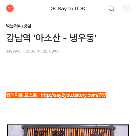
검색하기
:+: Say to U :+:
티스토리
먹을거리/맛집
강남역 '아소산 - 냉우동'
say2you
2006. 11. 22. 08:07
업데이트 포스트 :
http://say2you.tistory.com/797