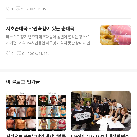
주길 바라는 마음에 분당 탄천 종합운동장으로 경기 관람
1
2
2006. 11. 19.
을 하러 갔습니다. 친구와 조금 일찍만나서 응원하기전에
충분히 배를 채우고자 간 곳이 이곳 바이킹스입니다. 서현
롯데마트 1층에 있는 이곳은 해산물위주의 샐러드바이며,
서초순대국 - '원숙함이 있는 순대국'
롯데마트에 있는 만큼 대부분 가족단위 또는 연인(ㅠ.ㅠ)이
글 내용
주 고객층이죠. 이제는 씨푸드입니다. ㅋㅋ 매장분위기입
베누스토 정기 연주회에 초대받아 공연이 열리는 장소로
니다. 평소에는 한시간가까이 대기를 했었는데, 오늘은 약
가기전.. 거의 24시간동안 아무것도 먹지 못한 상태라 던
간 일찍가서인지 기다림없이 바로 즐길 수 있었네요. ^^; 샐
킨에서 잠시 도넛으로 배를 채우다가 한컷! ------------
러드바의 장점은... 입맛에 맞는 음식을 마음껏 먹을 수 있
0
0
2006. 11. 18.
------------------- 아마추어의 공연을 볼때면, 어떠한
다라고 생각됩니다. ㅋㅋ 우선 가볍게 자극적인 맛이 덜한
음이 나올까 기대반, 긴장(?)반을 하게 됩니다. 오늘의 공연
것부터 시작해서 하나씩 먹은 ..
에서는 흔히 듣는 프로들의 연주속에서 보여주는 현란한
기교를 느끼지는 못했지만, '정말 즐기며, 즐겁게 연주하는
구나'라는 생각에 기대보다 훨씬 더 만족하고, 느끼한(?) 클
이 블로그 인기글
래식 음악 뒤풀이로 근처의 서초 순대국을 찾았습니다. ^^;
주소 : 서울 강남구 도곡동 944 (뱅뱅사거리에서 대신생명
과 삼성자동차 사이 골목에 위치) 전화번호 : 02-574-32
27 양재역과 강남역 사이에 위치한 서초순대국은 강남..
사진으로 보는 남녀의 체지방별 몸
LG전자, 'LG G2'에 내장된 빈소