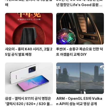
매
년 합창단 Life's Good 음원 공
개 [mp3 다운로드].
샤오미 - 홍미 K40 시리즈, 2월 2
투싼IX - 송풍구 파손으로 인한 덕
5일 공식 발표 예정
트 어셈블리 교체 DIY
삼성 - 갤럭시 S11의 공식 명칭은
ARM - OpenGL ES와 Vulka
'갤럭시 S20 / S20+ / S20 울트
n API의 성능 비교 영상 공개